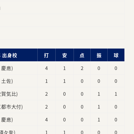
山
 出身校
打
安
点
振
球
4 慶應)
4
1
2
0
0
2 土佐)
1
1
0
0
0
 敦賀気比)
2
0
0
1
1
東京都市大付)
2
0
0
1
0
4 慶應)
4
0
0
1
0
 済々黌)
1
1
0
0
0