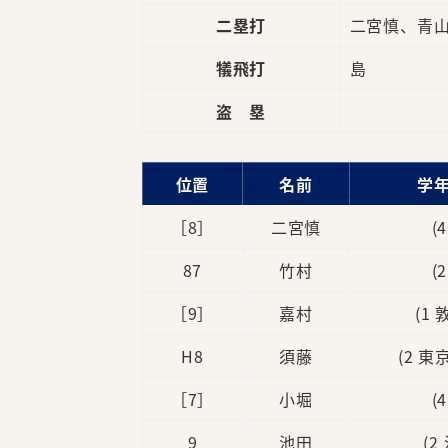
二塁打
二宮慎、青
犠飛打
島
盗 塁
位置
名前
学年
［8］
二宮慎
(
87
竹村
(
［9］
嘉村
(1
H8
須藤
(2 
［7］
小堀
(
9
池田
(2