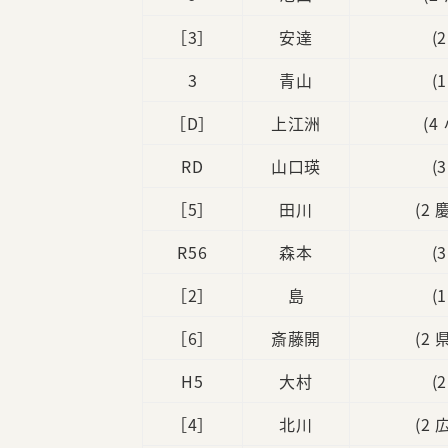
［3］
安達
(
3
青山
(
［D］
上江洲
(4
RD
山口瑛
(
［5］
田川
(2
R56
森本
(
［2］
島
(
［6］
斎藤開
(2
H5
大村
(
［4］
北川
(2