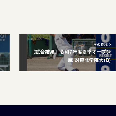
次の投稿
【試合結果】令和7年度夏季オープン
戦 対東北学院大(B)