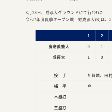
8月23日、成蹊大グラウンドにて行われた
令和7年度夏季オープン戦 対成蹊大(B)は、
1
2
慶應義塾大
0
1
成蹊大
1
0
投 手
加賀城、田
捕 手
島
本塁打
三塁打