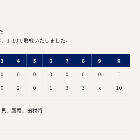
た
は、1-10で敗戦いたしました。
3
4
5
6
7
8
9
R
0
0
0
0
0
0
0
1
0
2
0
1
3
3
x
10
鷲見、鷹尾、田村将