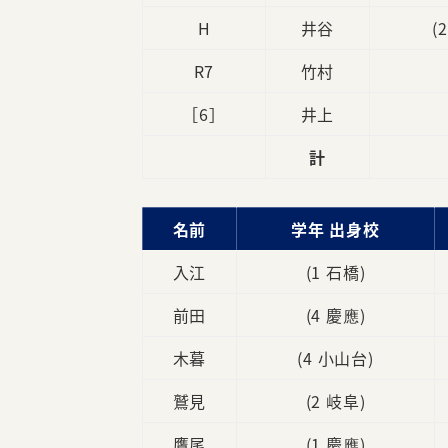
H
井谷
(
R7
竹村
［6］
井上
計
名前
学年 出身校
入江
(1 石橋)
前田
(4 慶應)
木暮
(4 小山台)
鷲見
(2 岐阜)
鷹尾
(1 慶應)