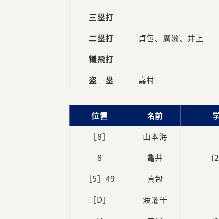
三塁打
二塁打
貞包、廣瀨、井上
犠飛打
盗 塁
嘉村
位置
名前
［8］
山本海
8
亀井
(
［5］49
貞包
［D］
渡邉千