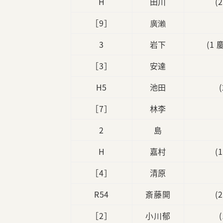
H
田川
(
［9］
廣瀨
3
岩下
(1
［3］
安達
H5
池田
［7］
林李
2
島
H
嘉村
(
［4］
清原
R54
斎藤開
(
［2］
小川郁