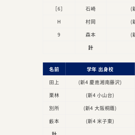
［6］
石崎
(
H
村岡
(
9
森本
(
計
名前
学年 出身校
田上
(新4 慶應湘南藤沢)
栗林
(新4 小山台)
別所
(新4 大阪桐蔭)
藪本
(新4 米子東)
計