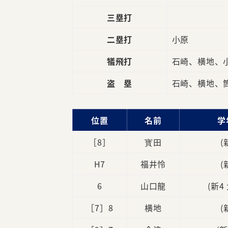
三塁打
二塁打
小原
犠飛打
石崎、横地、
盗 塁
石崎、横地、
位置
名前
学
［8］
寳田
(
H7
福井怜
(
6
山口龍
(新4
［7］8
横地
(