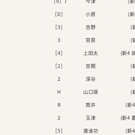
［9］7
今津
(
［D］
小原
(
［3］
吉野
(
3
宮原
(
［4］
上田太
(新4
［2］
吉開
(
2
深谷
(
H
山口瑛
(
R
筒井
(新
2
玉津
(新4
［5］
渡邊功
(新