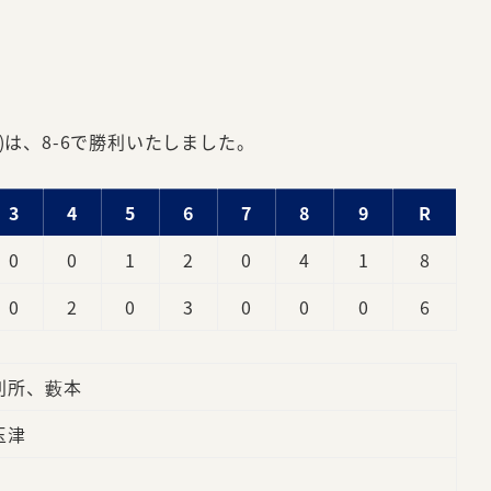
)は、8-6で勝利いたしました。
3
4
5
6
7
8
9
R
0
0
1
2
0
4
1
8
0
2
0
3
0
0
0
6
別所、藪本
玉津