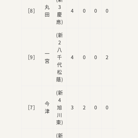
丸
3
［8］
4
0
0
0
1
田
慶
應)
(新
2
八
一
［9］
千
4
0
0
2
0
宮
代
松
蔭)
(新
4
今
［7］
旭
3
2
0
0
1
津
川
東)
(新