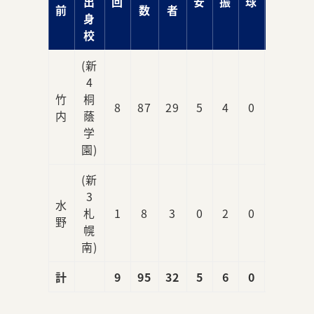
出
回
安
振
球
責
前
数
者
身
校
(新
4
竹
桐
8
87
29
5
4
0
0
内
蔭
学
園)
(新
3
水
札
1
8
3
0
2
0
0
野
幌
南)
計
9
95
32
5
6
0
0