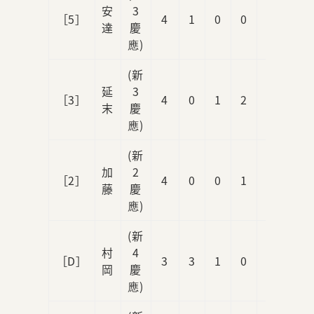
安
3
［5］
4
1
0
0
0
達
慶
應)
(新
延
3
［3］
4
0
1
2
0
末
慶
應)
(新
加
2
［2］
4
0
0
1
0
藤
慶
應)
(新
村
4
［D］
3
3
1
0
0
岡
慶
應)