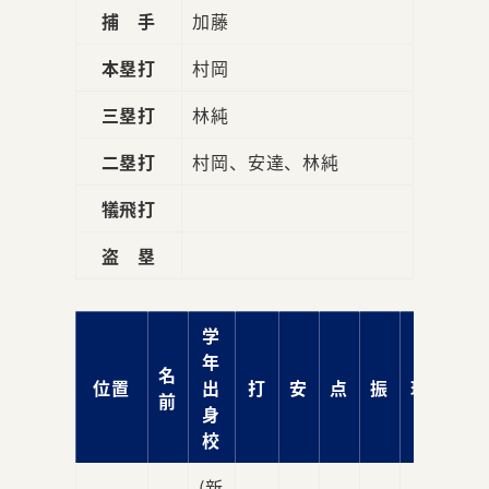
捕 手
加藤
本塁打
村岡
三塁打
林純
二塁打
村岡、安達、林純
犠飛打
盗 塁
学
年
名
位置
出
打
安
点
振
球
前
身
校
(新