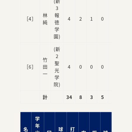
(新
3
林
報
［4］
4
2
1
0
0
純
徳
学
園)
(新
2
竹
聖
［6］
田
4
0
0
0
0
光
一
学
院)
計
34
8
3
5
2
学
年
名
球
打