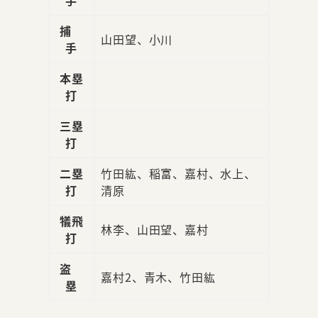
捕
山田望、小川
手
本塁
打
三塁
打
二塁
竹田紘、稲富、嘉村、水上、
打
清原
犠飛
林李、山田望、嘉村
打
盗
嘉村2、青木、竹田紘
塁