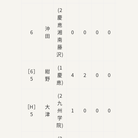
(2
慶
應
沖
6
湘
0
0
0
0
0
田
南
藤
沢)
(1
［6］
紺
慶
4
2
0
0
0
5
野
應)
(2
九
［H］
大
州
1
0
0
0
0
5
津
学
院)