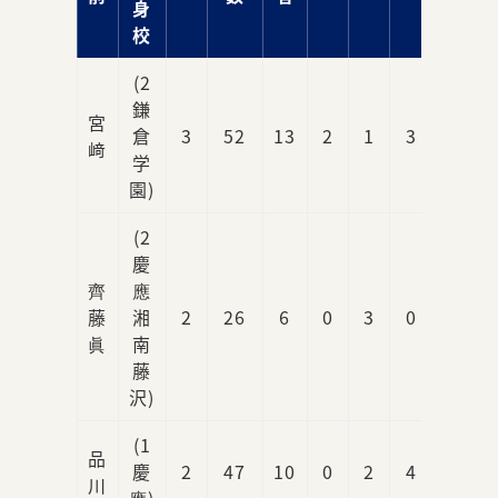
身
校
(2
鎌
宮
倉
3
52
13
2
1
3
0
﨑
学
園)
(2
慶
齊
應
藤
湘
2
26
6
0
3
0
0
眞
南
藤
沢)
(1
品
慶
2
47
10
0
2
4
0
川
應)