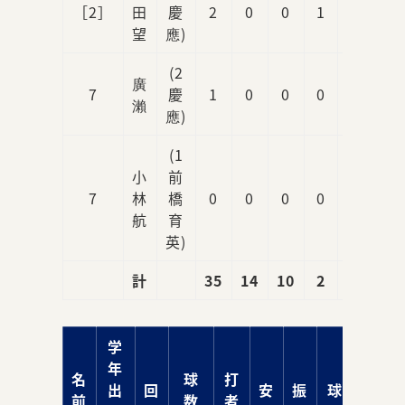
［2］
田
慶
2
0
0
1
0
望
應)
(2
廣
7
慶
1
0
0
0
1
瀨
應)
(1
小
前
7
林
橋
0
0
0
0
0
航
育
英)
計
35
14
10
2
7
学
年
名
球
打
出
回
安
振
球
責
前
数
者