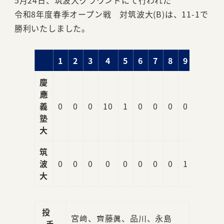
5月24日、筑波大グラウンドにて行われた
令和8年度春季オープン戦 対筑波大(B)は、11-1で
勝利いたしました。
1
2
3
4
5
6
7
8
9
R
慶
應
義
0
0
0
10
1
0
0
0
0
11
塾
大
筑
波
0
0
0
0
0
0
0
0
1
1
大
投
宮﨑、齊藤眞、品川、永島
手