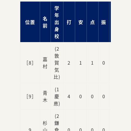
学
年
名
位置
出
打
安
点
振
球
前
身
校
(2
敦
嘉
［8］
賀
2
1
1
0
2
村
気
比)
(1
青
［9］
慶
4
0
0
0
1
木
應)
(2
杉
鎌
9
山
倉
0
0
0
0
0