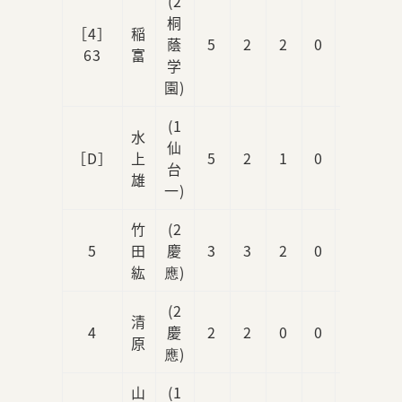
(2
桐
［4］
稲
蔭
5
2
2
0
0
63
富
学
園)
(1
水
仙
［D］
上
5
2
1
0
0
台
雄
一)
竹
(2
5
田
慶
3
3
2
0
0
紘
應)
(2
清
4
慶
2
2
0
0
0
原
應)
山
(1