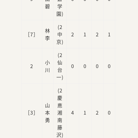
碧
学
園)
(2
林
［7］
中
2
1
2
1
1
李
京)
(2
小
仙
2
0
0
0
0
1
川
台
一)
(2
慶
山
應
［3］
本
湘
4
1
2
0
1
勇
南
藤
沢)