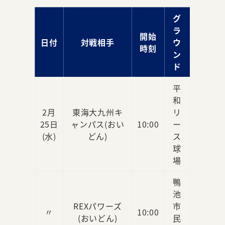
グ
ラ
開始
日付
対戦相手
ウ
時刻
ン
ド
平
和
2月
東海大九州キ
リ
25日
ャンパス(おい
10:00
ー
(水)
どん)
ス
球
場
鴨
池
REXパワーズ
市
〃
10:00
(おいどん)
民