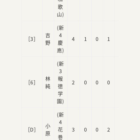
歌
山)
(新
吉
4
［3］
4
1
0
1
0
野
慶
應)
(新
3
林
報
［6］
2
0
0
0
0
純
徳
学
園)
(新
4
小
［D］
花
3
0
0
2
0
原
巻