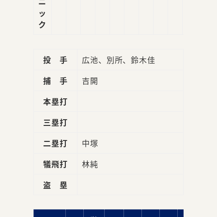
ニ
ッ
ク
投 手
広池、別所、鈴木佳
捕 手
吉開
本塁打
三塁打
二塁打
中塚
犠飛打
林純
盗 塁