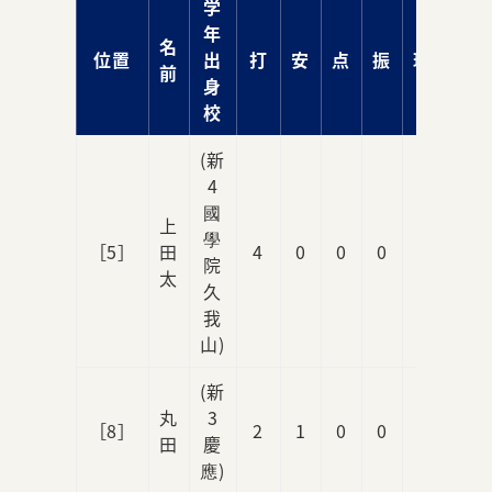
学
年
名
位置
出
打
安
点
振
球
前
身
校
(新
4
國
上
學
［5］
田
4
0
0
0
0
院
太
久
我
山)
(新
丸
3
［8］
2
1
0
0
1
田
慶
應)