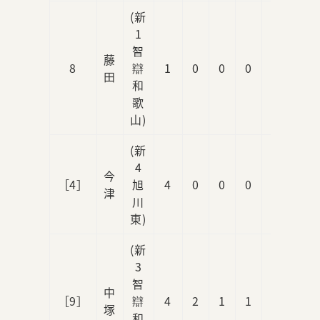
(新
1
智
藤
8
辯
1
0
0
0
0
田
和
歌
山)
(新
4
今
［4］
旭
4
0
0
0
0
津
川
東)
(新
3
智
中
［9］
辯
4
2
1
1
0
塚
和