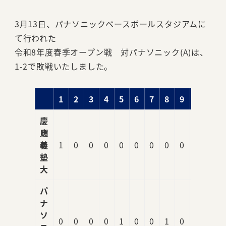
3月13日、パナソニックベースボールスタジアムに
て行われた
令和8年度春季オープン戦 対パナソニック(A)は、
1-2で敗戦いたしました。
1
2
3
4
5
6
7
8
9
R
慶
應
義
1
0
0
0
0
0
0
0
0
1
塾
大
パ
ナ
ソ
0
0
0
0
1
0
0
1
0
2