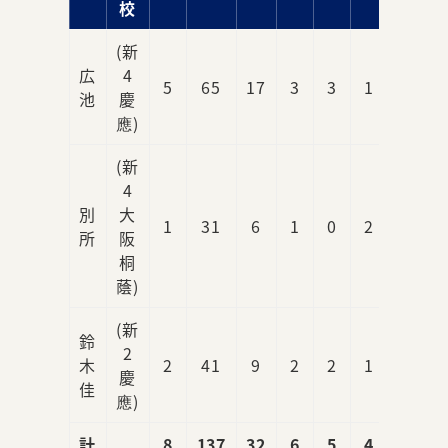
校
(新
広
4
5
65
17
3
3
1
1
池
慶
應)
(新
4
別
大
1
31
6
1
0
2
0
所
阪
桐
蔭)
(新
鈴
2
木
2
41
9
2
2
1
1
慶
佳
應)
計
8
137
32
6
5
4
2