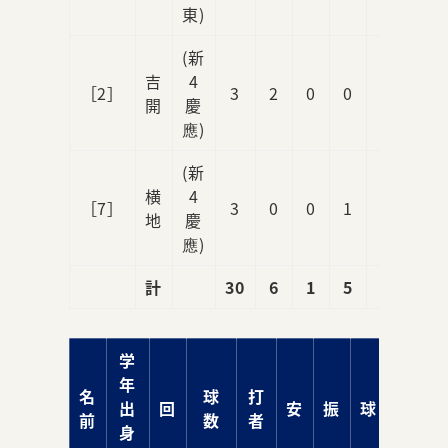
東)
(新
吉
4
［2］
3
2
0
0
0
開
慶
應)
(新
横
4
［7］
3
0
0
1
0
地
慶
應)
計
30
6
1
5
1
学
年
名
球
打
出
回
安
振
球
責
前
数
者
身