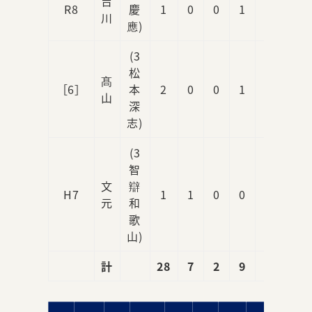
吉
R8
慶
1
0
0
1
0
川
應)
(3
松
髙
［6］
本
2
0
0
1
0
山
深
志)
(3
智
文
辯
H7
1
1
0
0
0
元
和
歌
山)
計
28
7
2
9
5