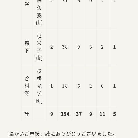
谷
久
我
山)
(2
森
米
2
38
9
3
2
1
0
下
子
東)
(2
谷
桐
村
光
1
18
6
2
0
1
2
然
学
園)
計
9
154
37
9
11
5
3
温かいご声援、誠にありがとうございました。