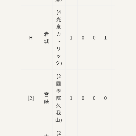
(4
光
泉
岩
カ
H
1
0
0
1
0
城
ト
リ
ッ
ク)
(2
國
學
宮
［2］
院
1
0
0
0
2
崎
久
我
山)
(2