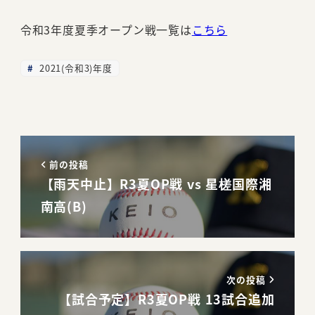
令和3年度夏季オープン戦一覧は
こちら
2021(令和3)年度
前の投稿
【雨天中止】R3夏OP戦 vs 星槎国際湘
南高(B)
次の投稿
【試合予定】R3夏OP戦 13試合追加