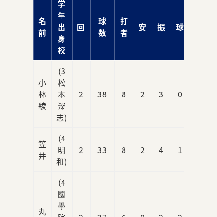
学
年
名
球
打
出
回
安
振
球
責
前
数
者
身
校
(3
小
松
林
本
2
38
8
2
3
0
0
綾
深
志)
(4
笠
明
2
33
8
2
4
1
1
井
和)
(4
國
學
丸
院
2
27
6
0
2
2
0