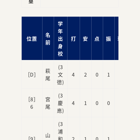
塁
学
年
名
位置
出
打
安
点
振
球
前
身
校
(3
萩
［D］
文
4
2
0
1
0
尾
徳)
(3
［8］
宮
慶
4
1
0
0
0
6
尾
應)
(3
浦
山
［9］
和
2
1
0
1
1