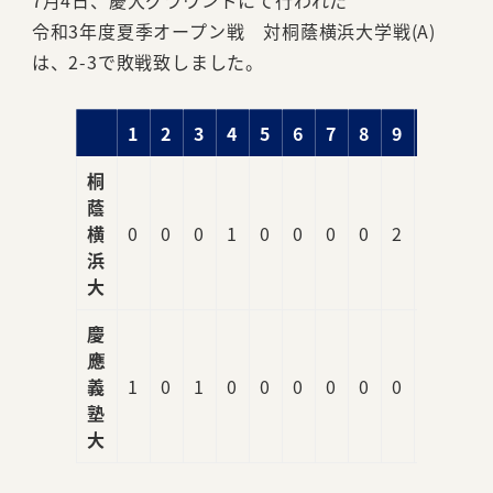
7月4日、慶大グラウンドにて行われた
令和3年度夏季オープン戦 対桐蔭横浜大学戦(A)
は、2-3で敗戦致しました。
1
2
3
4
5
6
7
8
9
R
桐
蔭
横
0
0
0
1
0
0
0
0
2
3
浜
大
慶
應
義
1
0
1
0
0
0
0
0
0
2
塾
大