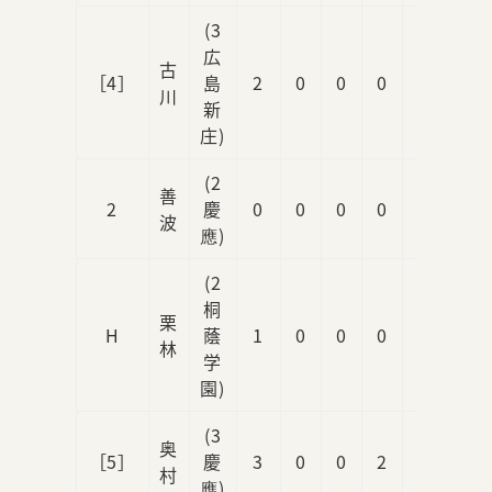
(3
広
古
［4］
島
2
0
0
0
1
川
新
庄)
(2
善
2
慶
0
0
0
0
0
波
應)
(2
桐
栗
H
蔭
1
0
0
0
0
林
学
園)
(3
奥
［5］
慶
3
0
0
2
0
村
應)