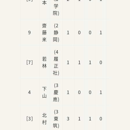
本
学
院)
齋
(2
9
藤
静
1
0
0
1
0
來
岡)
(4
若
履
［7］
1
1
1
0
1
林
正
社)
(3
下
4
慶
1
0
0
1
0
山
應)
(3
北
［3］
東
3
1
1
0
0
村
筑)