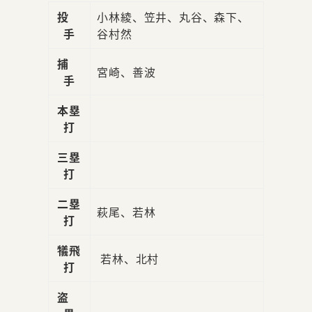
投
小林綾、笠井、丸谷、森下、
手
谷村然
捕
宮崎、善波
手
本塁
打
三塁
打
二塁
萩尾、若林
打
犠飛
若林、北村
打
盗