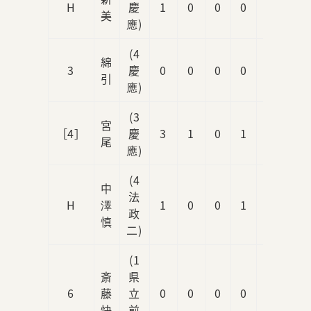
H
慶
1
0
0
0
0
美
應)
(4
綿
3
慶
0
0
0
0
0
引
應)
(3
宮
［4］
慶
3
1
0
1
0
尾
應)
(4
中
法
H
澤
1
0
0
1
0
政
慎
二)
(1
斎
県
6
藤
立
0
0
0
0
0
快
前