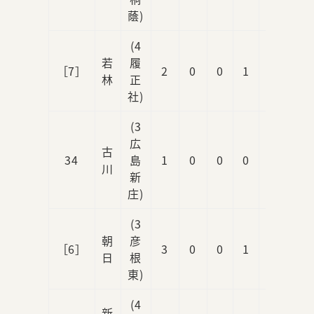
蔭)
(4
若
履
［7］
2
0
0
1
1
林
正
社)
(3
広
古
34
島
1
0
0
0
0
川
新
庄)
(3
朝
彦
［6］
3
0
0
1
0
日
根
東)
(4
新