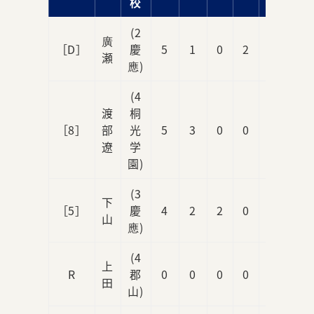
校
(2
廣
［D］
慶
5
1
0
2
0
瀬
應)
(4
渡
桐
［8］
部
光
5
3
0
0
0
遼
学
園)
(3
下
［5］
慶
4
2
2
0
1
山
應)
(4
上
R
郡
0
0
0
0
0
田
山)