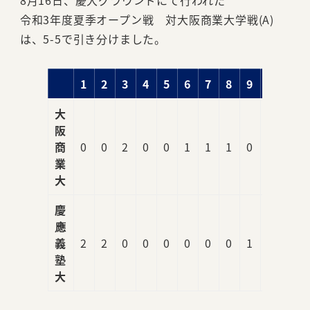
8月16日、慶大グラウンドにて行われた
令和3年度夏季オープン戦 対大阪商業大学戦(A)
は、5-5で引き分けました。
1
2
3
4
5
6
7
8
9
R
大
阪
商
0
0
2
0
0
1
1
1
0
5
業
大
慶
應
義
2
2
0
0
0
0
0
0
1
5
塾
大