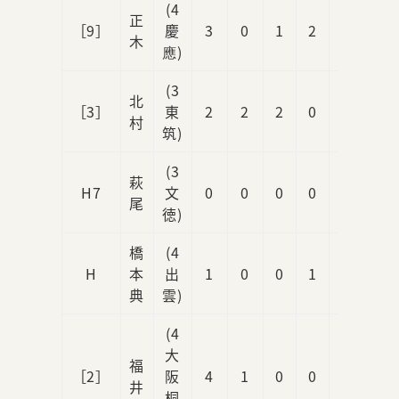
(4
正
［9］
慶
3
0
1
2
1
木
應)
(3
北
［3］
東
2
2
2
0
1
村
筑)
(3
萩
H7
文
0
0
0
0
1
尾
徳)
橋
(4
H
本
出
1
0
0
1
0
典
雲)
(4
大
福
［2］
阪
4
1
0
0
0
井
桐