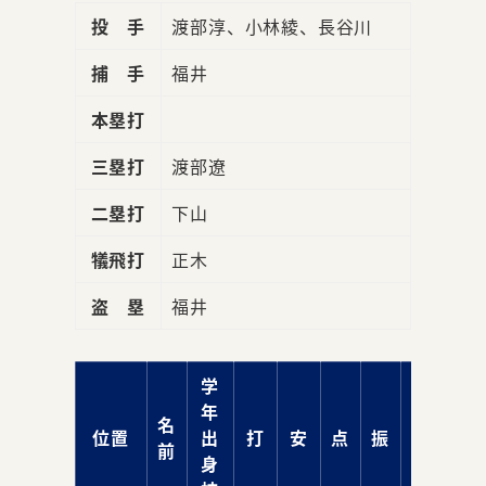
投 手
渡部淳、小林綾、長谷川
捕 手
福井
本塁打
三塁打
渡部遼
二塁打
下山
犠飛打
正木
盗 塁
福井
学
年
名
位置
出
打
安
点
振
球
前
身