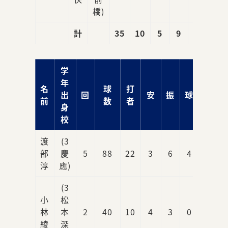
橋)
計
35
10
5
9
5
学
年
名
球
打
出
回
安
振
球
責
前
数
者
身
校
渡
(3
部
慶
5
88
22
3
6
4
2
淳
應)
(3
小
松
林
本
2
40
10
4
3
0
2
綾
深