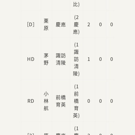
比)
(2
栗
［D］
慶應
慶
2
0
0
0
原
應)
(1
諏
茅
諏訪
HD
訪
1
0
0
0
野
清陵
清
陵)
(1
小
前
前橋
RD
林
橋
0
0
0
0
育英
航
育
英)
(1