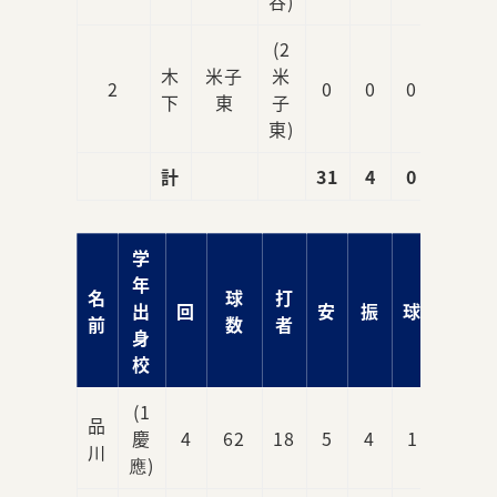
谷)
(2
木
米子
米
2
0
0
0
0
下
東
子
東)
計
31
4
0
11
学
年
名
球
打
出
回
安
振
球
責
前
数
者
身
校
(1
品
慶
4
62
18
5
4
1
1
川
應)