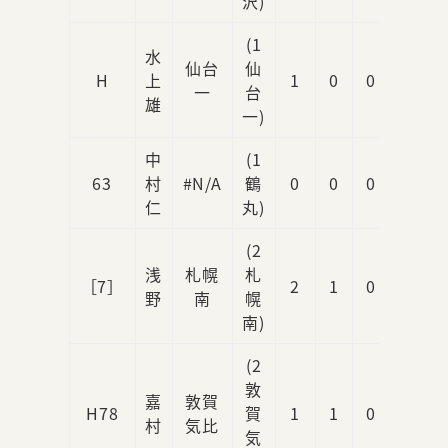
沢)
(1
水
仙台
仙
H
上
1
0
0
1
一
台
雄
一)
中
(1
63
村
#N/A
鶴
0
0
0
0
仁
丸)
(2
浅
札幌
札
［7］
2
1
0
1
野
南
幌
南)
(2
敦
嘉
敦賀
H78
賀
1
1
0
0
村
気比
気