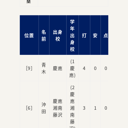
塁
学
年
名
出身
位置
出
打
安
点
振
前
校
身
校
(1
青
［9］
慶應
慶
4
0
0
1
木
應)
(2
慶
慶應
應
沖
［6］
湘南
湘
3
1
0
0
田
藤沢
南
藤