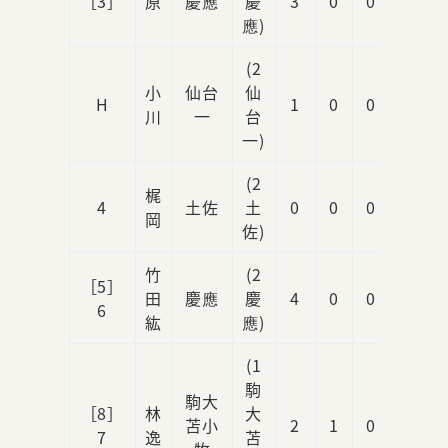
［3］
原
慶應
慶
3
0
0
2
應)
(2
小
仙台
仙
H
1
0
0
0
川
一
台
一)
(2
梶
4
土佐
土
0
0
0
0
岡
佐)
竹
(2
［5］
田
慶應
慶
4
0
0
2
6
紘
應)
(1
駒
駒大
［8］
林
大
苫小
2
1
0
0
7
逸
苫