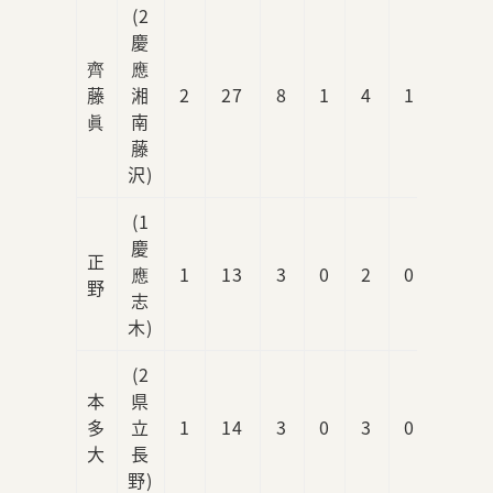
(2
慶
齊
應
藤
湘
2
27
8
1
4
1
0
眞
南
藤
沢)
(1
慶
正
應
1
13
3
0
2
0
0
野
志
木)
(2
本
県
多
立
1
14
3
0
3
0
0
大
長
野)