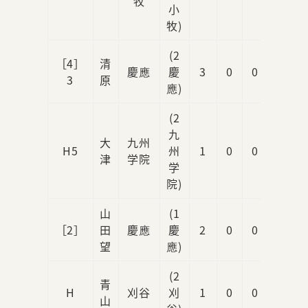
牧
小
牧)
(2
［4］
清
慶應
慶
3
0
0
2
3
原
應)
(2
九
大
九州
H5
州
1
0
0
1
津
学院
学
院)
山
(1
［2］
田
慶應
慶
2
0
0
0
望
應)
(2
青
H
刈谷
刈
1
0
0
1
山