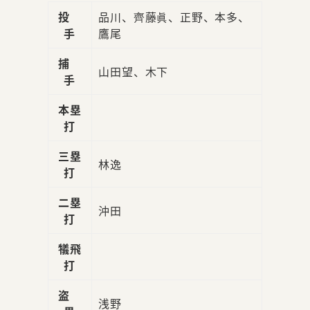
投
品川、齊藤眞、正野、本多、
手
鷹尾
捕
山田望、木下
手
本塁
打
三塁
林逸
打
二塁
沖田
打
犠飛
打
盗
浅野