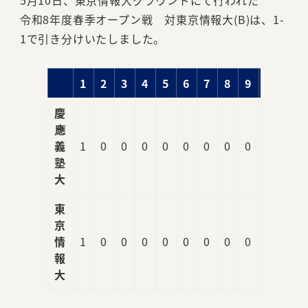
5月10日、東京情報大グラウンドにて行われた
令和8年度春季オープン戦 対東京情報大(B)は、1-
1で引き分けいたしました。
1
2
3
4
5
6
7
8
9
R
慶
應
義
1
0
0
0
0
0
0
0
0
1
塾
大
東
京
情
1
0
0
0
0
0
0
0
0
1
報
大