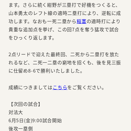
ます。さらに続く紺野が三塁打で好機をつくると、
山本勇太のレフト線の適時二塁打により、逆転に成
功します。なおも一死二塁から
稲富
の適時打により
貴重な追加点を挙げ、この回7点を奪う猛攻で試合
をひっくり返します。
2点リードで迎えた最終回、二死から二塁打を放た
れるなど、二死一二塁の窮地を招くも、後を見三振
に仕留め8-6で勝利いたしました。
成績につきましては
こちら
をご覧ください。
【次回の試合】
対法大
6月5日(金)9:00試合開始
後攻一塁側