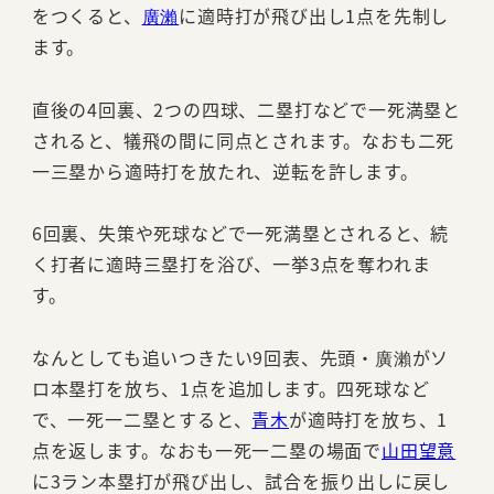
をつくると、
廣瀨
に適時打が飛び出し1点を先制し
ます。
直後の4回裏、2つの四球、二塁打などで一死満塁と
されると、犠飛の間に同点とされます。なおも二死
一三塁から適時打を放たれ、逆転を許します。
6回裏、失策や死球などで一死満塁とされると、続
く打者に適時三塁打を浴び、一挙3点を奪われま
す。
なんとしても追いつきたい9回表、先頭・廣瀨がソ
ロ本塁打を放ち、1点を追加します。四死球など
で、一死一二塁とすると、
青木
が適時打を放ち、1
点を返します。なおも一死一二塁の場面で
山田望意
に3ラン本塁打が飛び出し、試合を振り出しに戻し