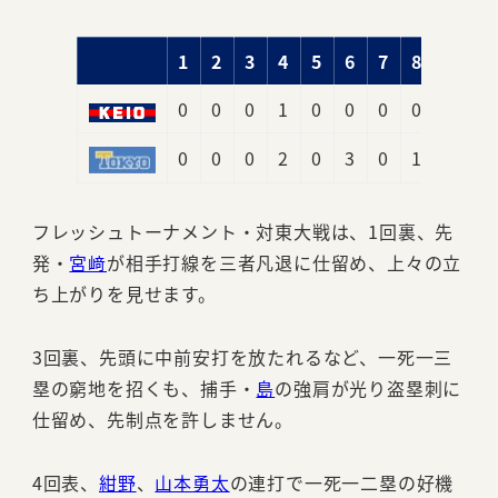
1
2
3
4
5
6
7
8
9
0
0
0
1
0
0
0
0
7
8
0
0
0
2
0
3
0
1
0
6
フレッシュトーナメント・対東大戦は、1回裏、先
発・
宮﨑
が相手打線を三者凡退に仕留め、上々の立
ち上がりを見せます。
3回裏、先頭に中前安打を放たれるなど、一死一三
塁の窮地を招くも、捕手・
島
の強肩が光り盗塁刺に
仕留め、先制点を許しません。
4回表、
紺野
、
山本勇太
の連打で一死一二塁の好機