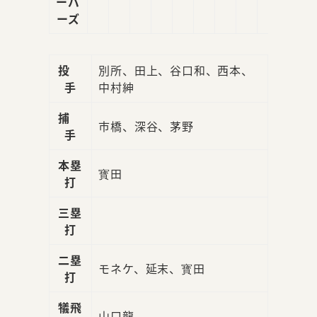
ーバ
ーズ
投
別所、田上、谷口和、西本、
手
中村紳
捕
市橋、深谷、茅野
手
本塁
寳田
打
三塁
打
二塁
モネケ、延末、寳田
打
犠飛
山口龍