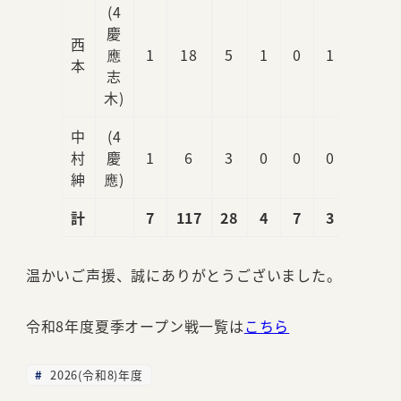
(4
慶
西
應
1
18
5
1
0
1
0
本
志
木)
中
(4
村
慶
1
6
3
0
0
0
0
紳
應)
計
7
117
28
4
7
3
1
温かいご声援、誠にありがとうございました。
令和8年度夏季オープン戦一覧は
こちら
2026(令和8)年度