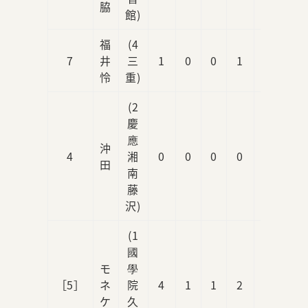
脇
館)
福
(4
7
井
三
1
0
0
1
0
怜
重)
(2
慶
應
沖
4
湘
0
0
0
0
0
田
南
藤
沢)
(1
國
モ
學
［5］
ネ
院
4
1
1
2
0
ケ
久