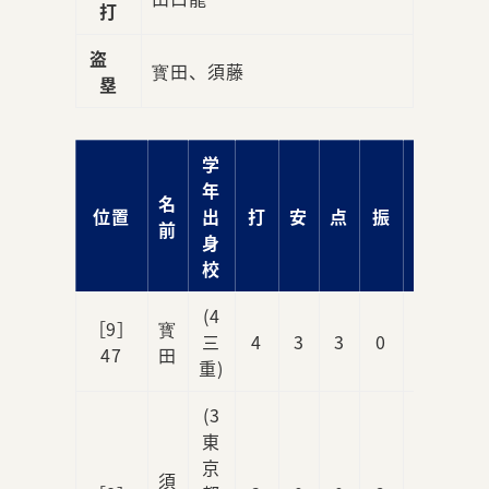
打
盗
寳田、須藤
塁
学
年
名
位置
出
打
安
点
振
球
前
身
校
(4
［9］
寳
三
4
3
3
0
0
47
田
重)
(3
東
京
須