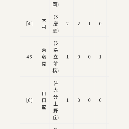
園)
(3
大
［4］
慶
2
2
1
0
0
村
應)
(3
斎
県
46
藤
立
1
0
0
1
0
開
前
橋)
(4
大
山
分
［6］
口
1
0
0
0
0
上
龍
野
丘)