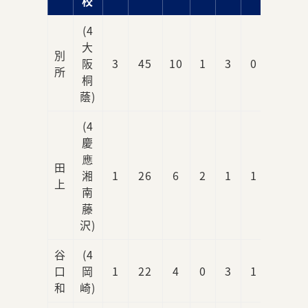
校
(4
大
別
阪
3
45
10
1
3
0
0
所
桐
蔭)
(4
慶
應
田
湘
1
26
6
2
1
1
1
上
南
藤
沢)
谷
(4
口
岡
1
22
4
0
3
1
0
和
崎)