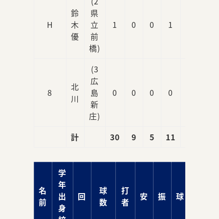
(2
鈴
県
H
木
立
1
0
0
1
0
優
前
橋)
(3
広
北
8
島
0
0
0
0
0
川
新
庄)
計
30
9
5
11
1
学
年
名
球
打
出
回
安
振
球
責
前
数
者
身