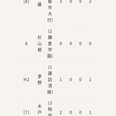
［8］
都
3
0
0
2
0
藤
市
大
付)
(2
杉
鎌
8
山
倉
0
0
0
0
0
碧
学
園)
(1
諏
茅
H2
訪
1
0
0
1
0
野
清
陵)
(3
木
時
［7］
戸
2
0
0
1
1
習