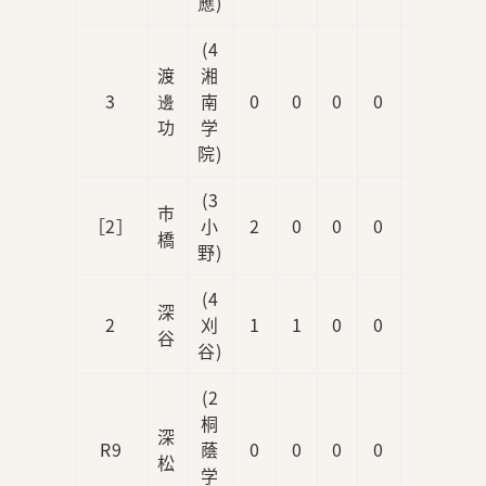
應)
(4
渡
湘
3
邊
南
0
0
0
0
0
功
学
院)
(3
市
［2］
小
2
0
0
0
0
橋
野)
(4
深
2
刈
1
1
0
0
0
谷
谷)
(2
桐
深
R9
蔭
0
0
0
0
0
松
学