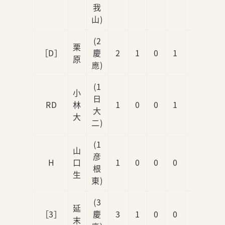
我
山)
(2
栗
［D］
慶
2
1
0
1
0
原
應)
(1
小
日
RD
林
1
0
0
1
0
大
大
二)
(1
山
彦
H
口
1
0
0
0
0
根
生
東)
(3
延
［3］
慶
3
1
0
0
0
末