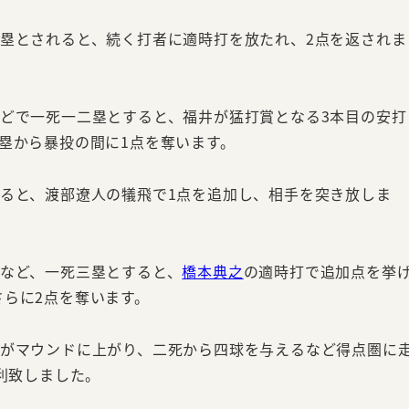
満塁とされると、続く打者に適時打を放たれ、2点を返されま
などで一死一二塁とすると、福井が猛打賞となる3本目の安打
塁から暴投の間に1点を奪います。
すると、渡部遼人の犠飛で1点を追加し、相手を突き放しま
など、一死三塁とすると、
橋本典之
の適時打で追加点を挙
さらに2点を奪います。
がマウンドに上がり、二死から四球を与えるなど得点圏に
勝利致しました。