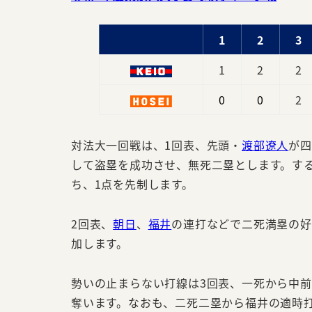
1
2
3
1
2
2
0
0
2
対法大一回戦は、1回表、先頭・
渡部遼人
が四
して盗塁を成功させ、無死二塁とします。す
ち、1点を先制します。
2回表、
朝日
、
福井
の連打などで二死満塁の好
加します。
勢いの止まらない打線は3回表、一死から中
奪います。なおも、二死二塁から福井の適時