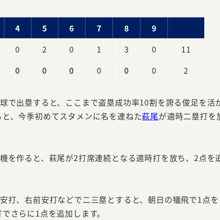
4
5
6
7
8
9
0
2
0
1
3
0
11
0
0
0
0
0
0
2
球で出塁すると、ここまで盗塁成功率10割を誇る俊足を活
ると、今季初めてスタメンに名を連ねた
萩尾
が適時二塁打を
機を作ると、萩尾が2打席連続となる適時打を放ち、2点を
前安打、右前安打などで二三塁とすると、朝日の犠飛で1点を
打でさらに1点を追加します。