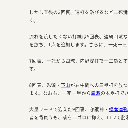
しかし直後の3回裏、連打を浴びるなど二死
す。
流れを渡したくない打線は5回表、連続四球
を放ち、1点を追加します。さらに、一死一三
7回表、一死から四球、内野安打で一三塁と
す。
8回表、先頭・
下山
が右中間への三塁打を放つ
ます。なおも、一死一塁から
廣瀬
の本塁打で
大量リードで迎えた9回裏、守護神・
橋本達弥
者を背負うも、後を二ゴロに抑え、11-2で