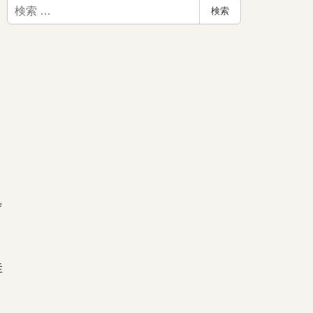
検
検索
索
げ
走