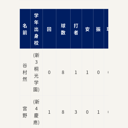
学
年
名
球
打
出
回
安
振
球
責
前
数
者
身
校
(新
3
谷
桐
村
0
8
1
1
0
0
0
光
然
学
園)
(新
宮
4
1
8
3
0
1
0
0
野
慶
應)