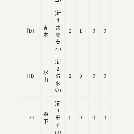
(新
4
青
慶
［D］
2
1
0
0
0
木
應
志
木)
(新
2
杉
HD
清
1
0
0
0
0
山
水
東)
(新
3
森
131
米
0
0
0
0
0
下
子
東)