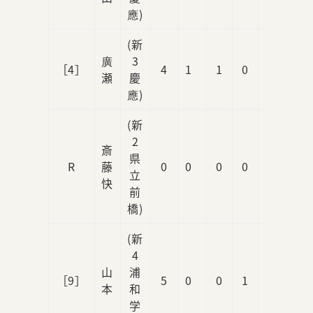
應)
(新
廣
3
［4］
4
1
1
0
1
瀬
慶
應)
(新
2
斎
県
R
藤
0
0
0
0
0
立
快
前
橋)
(新
4
山
浦
［9］
5
0
0
1
0
本
和
学