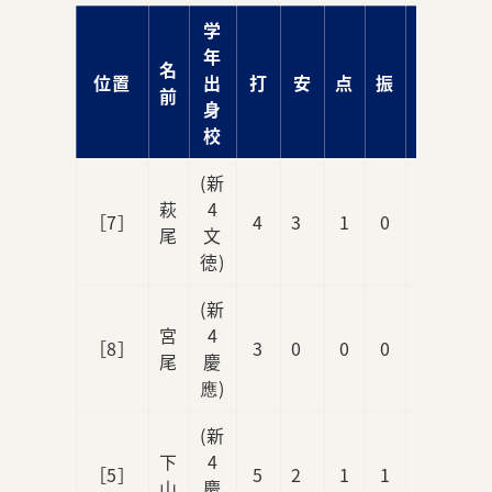
学
年
名
位置
出
打
安
点
振
球
前
身
校
(新
萩
4
［7］
4
3
1
0
1
尾
文
徳)
(新
宮
4
［8］
3
0
0
0
1
尾
慶
應)
(新
下
4
［5］
5
2
1
1
0
山
慶