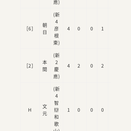
應)
(新
4
朝
［6］
彦
4
0
0
1
1
日
根
東)
(新
本
2
［2］
4
2
0
2
0
間
慶
應)
(新
4
智
文
H
辯
1
0
0
0
0
元
和
歌
山)