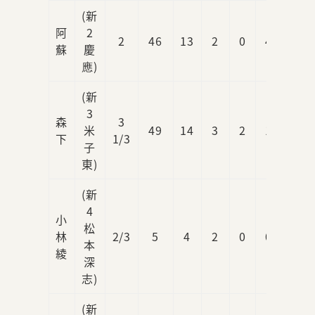
(新
阿
2
2
46
13
2
0
4
2
蘇
慶
應)
(新
3
森
3
米
49
14
3
2
1
3
下
1/3
子
東)
(新
4
小
松
林
2/3
5
4
2
0
0
0
本
綾
深
志)
(新