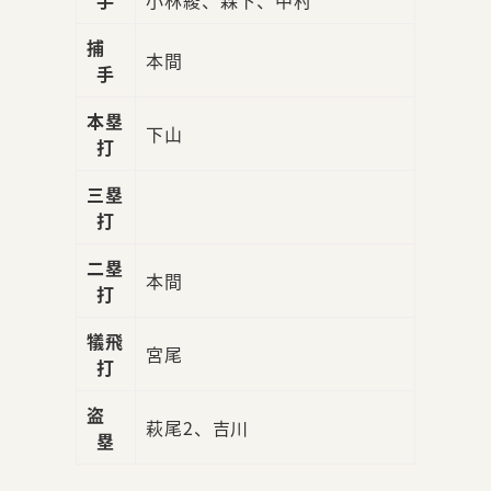
捕
本間
手
本塁
下山
打
三塁
打
二塁
本間
打
犠飛
宮尾
打
盗
萩尾2、吉川
塁