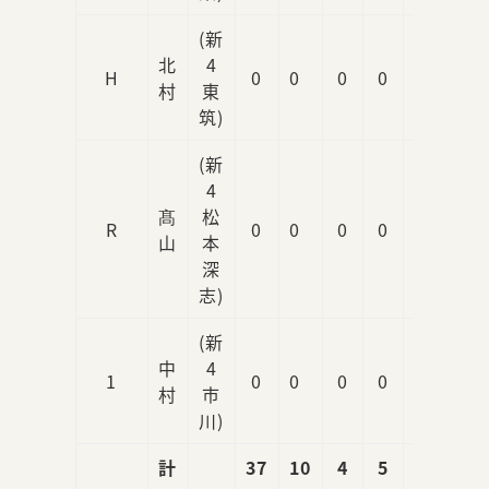
(新
北
4
H
0
0
0
0
1
村
東
筑)
(新
4
髙
松
R
0
0
0
0
0
山
本
深
志)
(新
中
4
1
0
0
0
0
0
村
市
川)
計
37
10
4
5
6