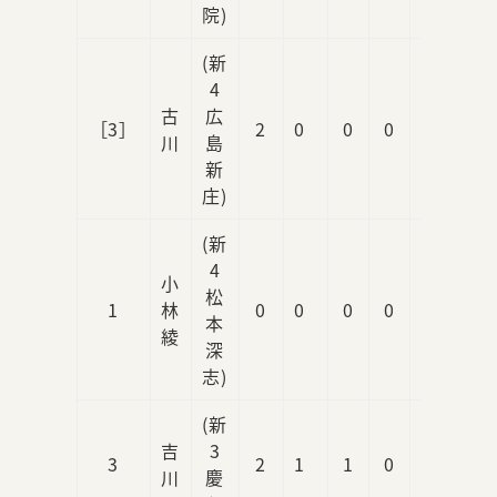
院)
(新
4
古
広
［3］
2
0
0
0
1
川
島
新
庄)
(新
4
小
松
1
林
0
0
0
0
0
本
綾
深
志)
(新
吉
3
3
2
1
1
0
0
川
慶