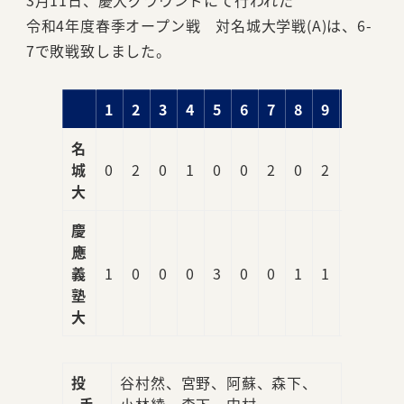
3月11日、慶大グラウンドにて行われた
令和4年度春季オープン戦 対名城大学戦(A)は、6-
7で敗戦致しました。
1
2
3
4
5
6
7
8
9
R
名
城
0
2
0
1
0
0
2
0
2
7
大
慶
應
義
1
0
0
0
3
0
0
1
1
6
塾
大
投
谷村然、宮野、阿蘇、森下、
手
小林綾、森下、中村