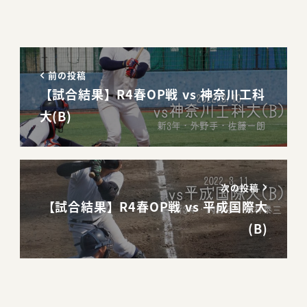
前の投稿
【試合結果】R4春OP戦 vs 神奈川工科
大(B)
次の投稿
【試合結果】R4春OP戦 vs 平成国際大
(B)