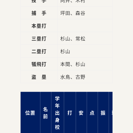
捕 手
坪田、森谷
本塁打
三塁打
杉山、常松
二塁打
杉山
犠飛打
本間、杉山
盗 塁
水鳥、古野
学
年
名
位置
出
打
安
点
振
球
前
身
校