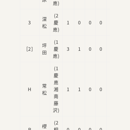
應)
(2
深
3
慶
1
0
0
0
0
松
應)
(1
坪
［2］
慶
3
1
0
0
0
田
應)
(1
慶
應
常
H
湘
1
1
0
0
0
松
南
藤
沢)
(2
櫻
R
桐
0
0
0
0
0