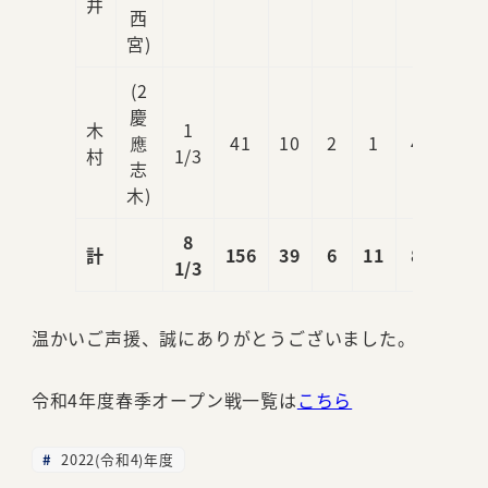
井
西
宮)
(2
慶
木
1
應
41
10
2
1
4
2
村
1/3
志
木)
8
計
156
39
6
11
8
3
1/3
温かいご声援、誠にありがとうございました。
令和4年度春季オープン戦一覧は
こちら
2022(令和4)年度