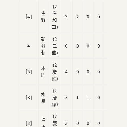
(2
古
岸
［4］
3
2
0
0
1
野
和
田)
新
(2
4
井
三
0
0
0
0
0
朝
重)
(2
本
［5］
慶
4
0
0
0
0
間
應)
(2
水
［8］
慶
3
1
1
0
1
鳥
應)
(2
清
［3］
慶
3
0
0
0
0
原