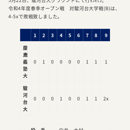
5月22日、駿河台大グラウンドにて行われた
令和4年度春季オープン戦 対駿河台大学戦(B)は、
4-5xで敗戦致しました。
1
2
3
4
5
6
7
8
9
R
慶
應
義
0
1
0
0
0
0
1
1
1
4
塾
大
駿
河
0
0
0
1
0
0
1
1
2x
5x
台
大
投 手
向井、木村