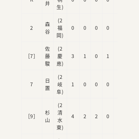
井
生)
(2
森
2
福
0
0
0
0
0
谷
岡)
佐
(2
［7］
藤
慶
3
1
0
1
0
駿
應)
(2
日
7
岐
1
0
0
0
0
置
阜)
(2
杉
清
［9］
4
2
2
0
0
山
水
東)