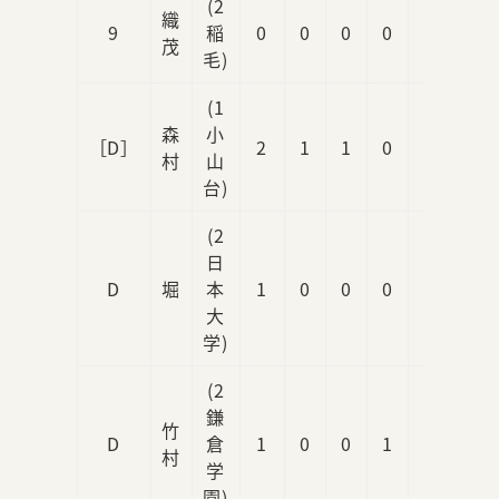
(2
織
9
稲
0
0
0
0
0
茂
毛)
(1
森
小
［D］
2
1
1
0
0
村
山
台)
(2
日
D
堀
本
1
0
0
0
0
大
学)
(2
鎌
竹
D
倉
1
0
0
1
0
村
学
園)