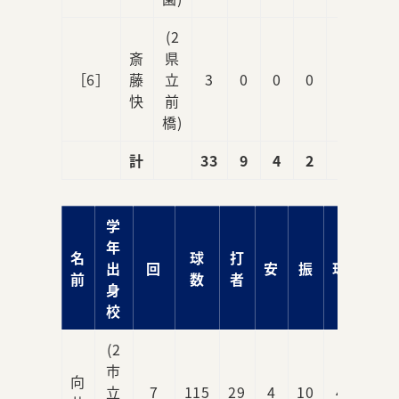
(2
斎
県
［6］
藤
立
3
0
0
0
0
快
前
橋)
計
33
9
4
2
2
学
年
名
球
打
出
回
安
振
球
責
前
数
者
身
校
(2
市
向
立
7
115
29
4
10
4
1