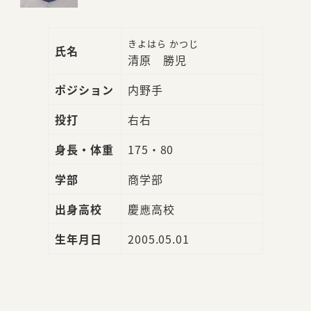
きよはら かつじ
氏名
清原 勝児
ポジション
内野手
投打
右右
身長・体重
175・80
学部
商学部
出身高校
慶應高校
生年月日
2005.05.01