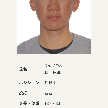
りん いやん
氏名
林 逸洋
ポジション
外野手
投打
右右
身長・体重
187・83