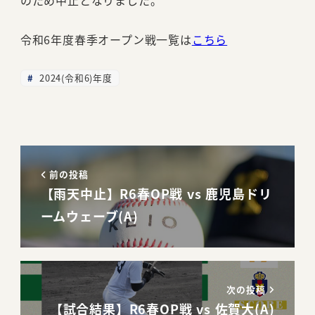
令和6年度春季オープン戦一覧は
こちら
2024(令和6)年度
前の投稿
【雨天中止】R6春OP戦 vs 鹿児島ドリ
ームウェーブ(A)
次の投稿
【試合結果】R6春OP戦 vs 佐賀大(A)