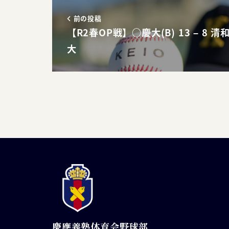
前の投稿
【R2春OP戦】○慶大(B) 13 – 8 清
大
慶應義塾体育会野球部