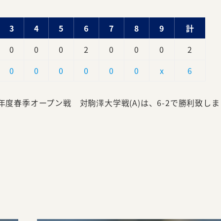
3
4
5
6
7
8
9
計
0
0
0
2
0
0
0
2
0
0
0
0
0
0
x
6
年度春季オープン戦 対駒澤大学戦(A)は、6-2で勝利致しま
。