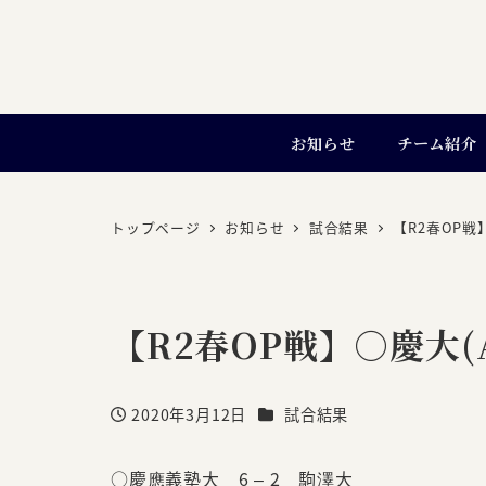
お知らせ
チーム紹介
トップページ
お知らせ
試合結果
【R2春OP戦】
【R2春OP戦】○慶大(A)
カテゴリー
2020年3月12日
試合結果
投稿日
○慶應義塾大 6 – 2 駒澤大