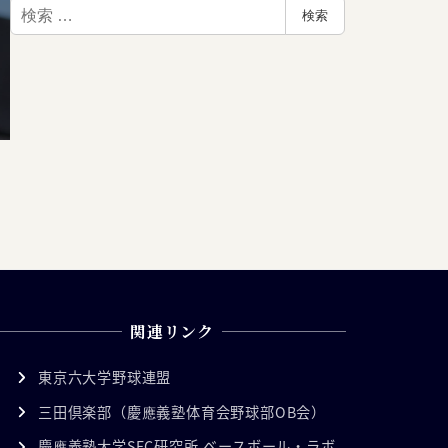
検
検索
索
関連リンク
東京六大学野球連盟
三田倶楽部（慶應義塾体育会野球部OB会）
慶應義塾大学SFC研究所 ベースボール・ラボ