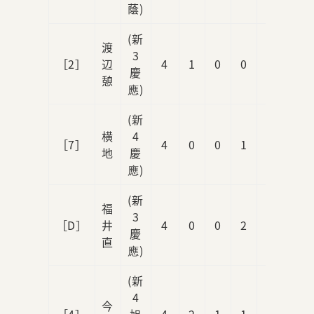
蔭)
(新
渡
3
［2］
辺
4
1
0
0
0
慶
憩
應)
(新
横
4
［7］
4
0
0
1
0
地
慶
應)
(新
福
3
［D］
井
4
0
0
2
0
慶
直
應)
(新
4
今
［4］
旭
4
2
1
1
0