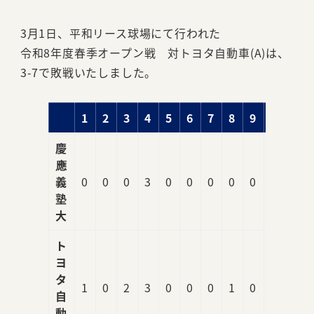
3月1日、平和リース球場にて行われた
令和8年度春季オープン戦 対トヨタ自動車(A)は、
3-7で敗戦いたしました。
1
2
3
4
5
6
7
8
9
R
慶
應
義
0
0
0
3
0
0
0
0
0
3
塾
大
ト
ヨ
タ
1
0
2
3
0
0
0
1
0
7
自
動