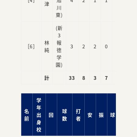
津
川
東)
(新
3
林
報
［6］
3
2
2
0
0
純
徳
学
園)
計
33
8
3
7
2
学
年
名
球
打
出
回
安
振
球
責
前
数
者
身
校