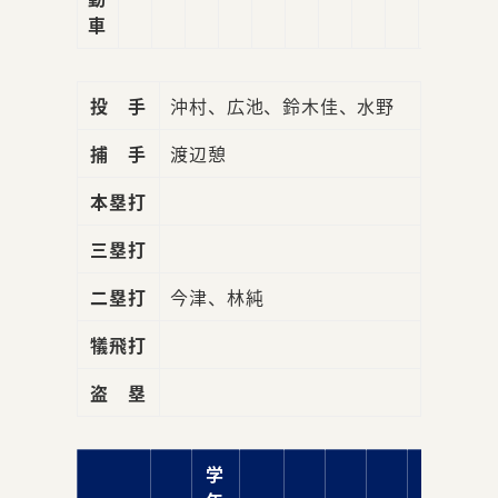
車
投 手
沖村、広池、鈴木佳、水野
捕 手
渡辺憩
本塁打
三塁打
二塁打
今津、林純
犠飛打
盗 塁
学