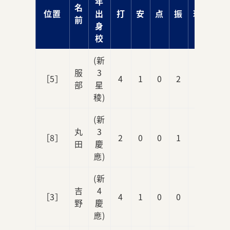
年
名
位置
出
打
安
点
振
球
前
身
校
(新
服
3
［5］
4
1
0
2
0
部
星
稜)
(新
丸
3
［8］
2
0
0
1
2
田
慶
應)
(新
吉
4
［3］
4
1
0
0
0
野
慶
應)