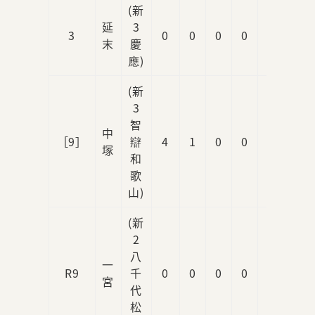
(新
延
3
3
0
0
0
0
0
末
慶
應)
(新
3
智
中
［9］
辯
4
1
0
0
0
塚
和
歌
山)
(新
2
八
一
R9
千
0
0
0
0
0
宮
代
松