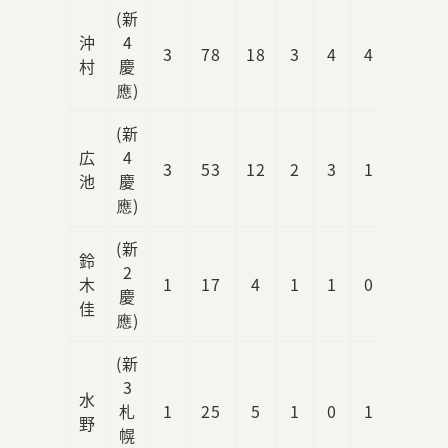
(新
沖
4
3
78
18
3
4
4
2
村
慶
應)
(新
広
4
3
53
12
2
3
1
2
池
慶
應)
(新
鈴
2
木
1
17
4
1
1
0
0
慶
佳
應)
(新
3
水
札
1
25
5
1
0
1
1
野
幌