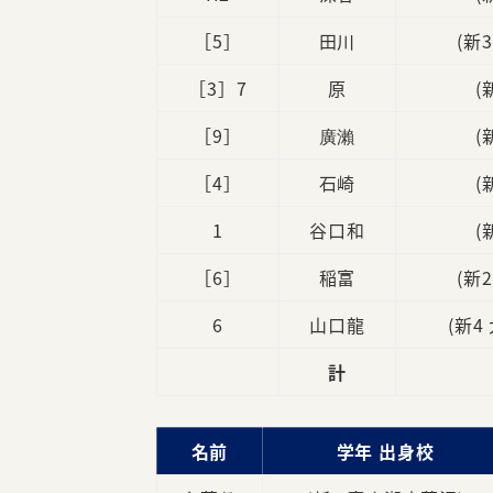
［5］
田川
(新
［3］7
原
(
［9］
廣瀨
(
［4］
石崎
(
1
谷口和
(
［6］
稲富
(新
6
山口龍
(新4
計
名前
学年 出身校