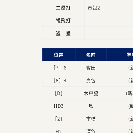
二塁打
貞包2
犠飛打
盗 塁
位置
名前
学
［7］8
寳田
(
［8］4
貞包
(
［D］
木戸脇
(新
HD3
島
(
［2］
市橋
(
H2
深谷
(