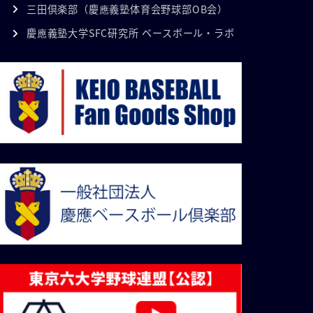
三田倶楽部（慶應義塾体育会野球部OB会）
慶應義塾大学SFC研究所 ベースボール・ラボ