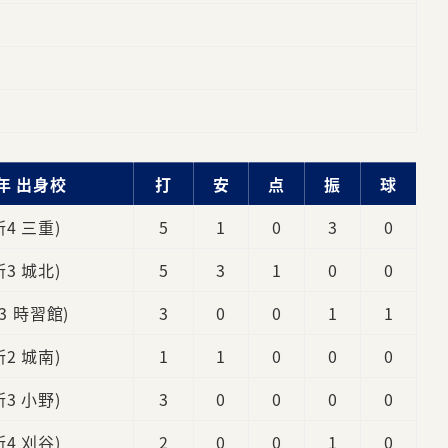
年 出身校
打
安
点
振
球
新4 三重)
5
1
0
3
0
新3 城北)
5
3
1
0
0
3 時習館)
3
0
0
1
1
新2 城南)
1
1
0
0
0
新3 小野)
3
0
0
0
0
新4 刈谷)
2
0
0
1
0