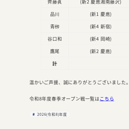
齊藤眞
(新2 慶應湘南藤沢)
品川
(新1 慶應)
青栁
(新4 新宿)
谷口和
(新4 岡崎)
鷹尾
(新2 慶應)
計
温かいご声援、誠にありがとうございました
令和8年度春季オープン戦一覧は
こちら
2026(令和8)年度