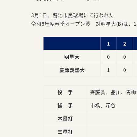
3月1日、鴨池市民球場にて行われた
令和8年度春季オープン戦 対明星大(B)は、
1
2
明星大
0
0
慶應義塾大
1
0
投 手
齊藤眞、品川、青栁
捕 手
市橋、深谷
本塁打
三塁打