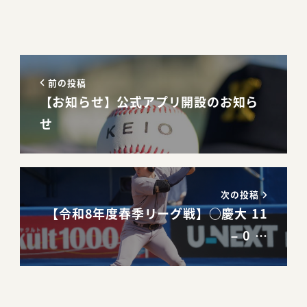
前の投稿
【お知らせ】公式アプリ開設のお知ら
せ
次の投稿
【令和8年度春季リーグ戦】○慶大 11
– 0 …