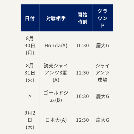
グラ
開始
日付
対戦相手
ウン
時刻
ド
8月
30日
Honda(A)
10:30
慶大G
(月)
8月
読売ジャイ
ジャイ
31日
アンツ3軍
12:30
アンツ
(火)
(A)
球場
ゴールドジ
〃
10:30
慶大G
ム(B)
9月2
日
日本大(A)
12:30
慶大G
(木)