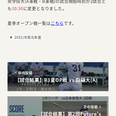
央学院大(A軍戦・B軍戦)の試合開始時刻が2試合と
も
10:30
に変更となりました。
夏季オープン戦一覧は
こちら
です。
2021(令和3)年度
前の投稿
【試合結果】R3夏OP戦 vs 白鷗大(A)
次の投稿
【試合結果】第2回Future’s