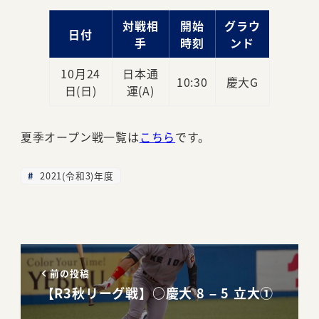
対戦相
開始
グラウ
日付
手
時刻
ンド
10月24
日本通
10:30
慶大G
日(日)
運(A)
夏季オープン戦一覧は
こちら
です。
2021(令和3)年度
前の投稿
【R3秋リーグ戦】○慶大 8 – 5 立大①