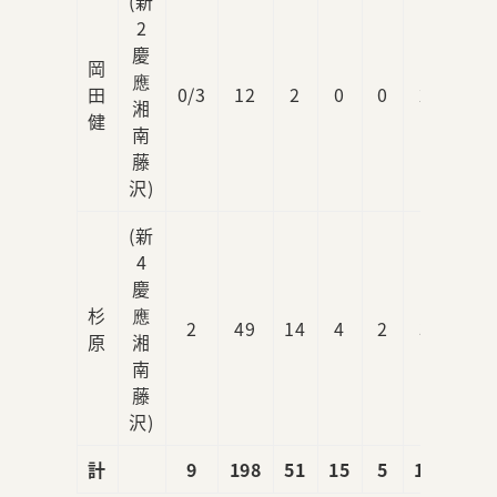
(新
2
慶
岡
應
田
0/3
12
2
0
0
2
2
湘
健
南
藤
沢)
(新
4
慶
杉
應
2
49
14
4
2
3
2
原
湘
南
藤
沢)
計
9
198
51
15
5
10
7