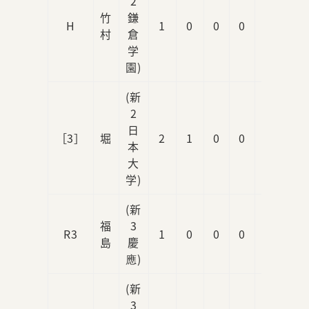
2
竹
鎌
H
1
0
0
0
0
村
倉
学
園)
(新
2
日
［3］
堀
2
1
0
0
1
本
大
学)
(新
福
3
R3
1
0
0
0
1
島
慶
應)
(新
3