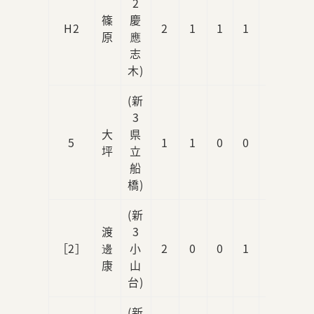
2
篠
慶
H2
2
1
1
1
0
原
應
志
木)
(新
3
大
県
5
1
1
0
0
0
坪
立
船
橋)
(新
渡
3
［2］
邊
小
2
0
0
1
0
康
山
台)
(新