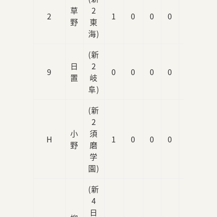
草
2
2
1
0
0
0
0
野
東
海)
(新
日
2
9
0
0
0
0
0
置
岐
阜)
(新
2
小
須
H
1
0
0
0
0
野
磨
学
園)
(新
4
日