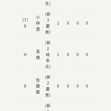
生)
(新
小
［7］
3
林
2
0
0
0
1
8
慶
遼
應)
(新
2
高
H
岐
1
0
0
0
0
橋
阜
北)
(新
佐
2
8
藤
0
0
0
0
0
慶
駿
應)
(新