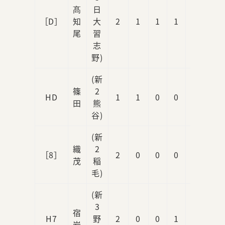
髙
日
［D］
知
大
2
1
1
1
0
尾
習
志
野)
(新
篠
2
HD
1
1
0
0
2
田
熊
谷)
(新
織
2
［8］
2
0
0
0
0
茂
稲
毛)
(新
3
宿
H7
野
2
0
0
1
0
岩