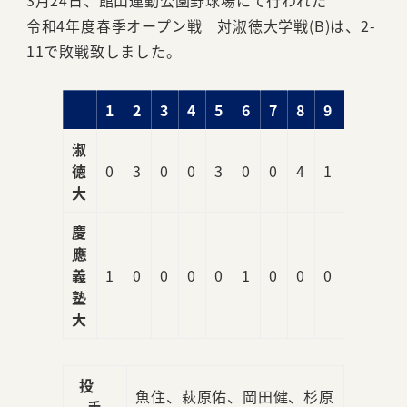
3月24日、館山運動公園野球場にて行われた
令和4年度春季オープン戦 対淑徳大学戦(B)は、2-
11で敗戦致しました。
1
2
3
4
5
6
7
8
9
R
淑
徳
0
3
0
0
3
0
0
4
1
11
大
慶
應
義
1
0
0
0
0
1
0
0
0
2
塾
大
投
魚住、萩原佑、岡田健、杉原
手