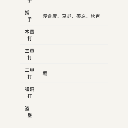
捕
渡邊康、草野、篠原、秋吉
手
本塁
打
三塁
打
二塁
堀
打
犠飛
打
盗
塁