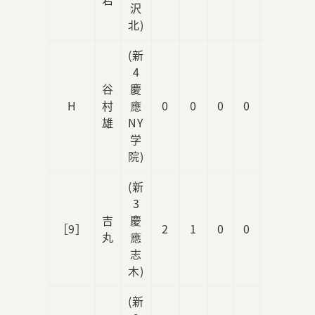
沢
北)
(新
4
谷
慶
H
村
應
0
0
0
0
1
雄
NY
学
院)
(新
3
吉
慶
［9］
2
1
0
0
0
丸
應
志
木)
(新