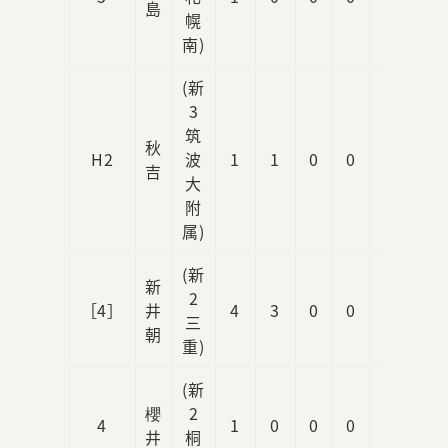
島
幌
南)
(新
3
筑
秋
H2
波
1
1
0
0
0
吉
大
附
属)
(新
新
2
［4］
井
4
3
0
0
0
三
朝
重)
(新
櫻
2
4
1
0
0
0
0
井
桐