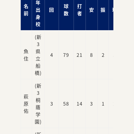
年
名
球
打
出
回
安
振
球
責
前
数
者
身
校
(新
3
魚
県
4
79
21
8
2
3
3
住
立
船
橋)
(新
3
萩
桐
原
3
58
14
3
1
2
0
蔭
佑
学
園)