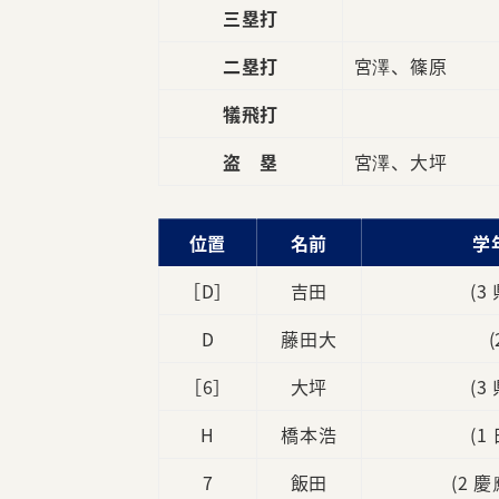
三塁打
二塁打
宮澤、篠原
犠飛打
盗 塁
宮澤、大坪
位置
名前
学
［D］
吉田
(3
D
藤田大
［6］
大坪
(3
H
橋本浩
(1
7
飯田
(2 