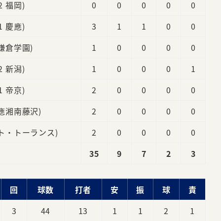
(2 福岡)
0
0
0
0
0
(1 慶應)
3
1
1
0
0
 鎌倉学園)
1
0
0
0
0
(2 新潟)
1
0
0
0
1
(1 帝京)
2
0
0
0
0
慶應湘南藤沢)
2
0
0
0
0
スト・トーランス)
2
0
0
0
0
35
9
7
2
3
回
球数
打者
安
振
球
責
3
44
13
1
1
2
1