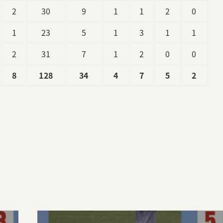
2
30
9
1
1
2
0
1
23
5
1
3
1
1
2
31
7
1
2
0
0
8
128
34
4
7
5
2
。