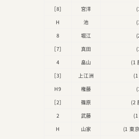
［8］
宮澤
H
池
8
堀江
［7］
真田
4
畠山
(1
［3］
上江洲
(
H9
権藤
［2］
篠原
(2
2
武藤
(
H
山家
(1 