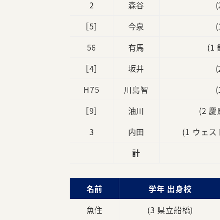
2
森谷
［5］
今泉
56
有馬
(1
［4］
坂井
H75
川島智
［9］
油川
(2 
3
内田
(1 ウェ
計
名前
学年 出身校
魚住
(3 県立船橋)