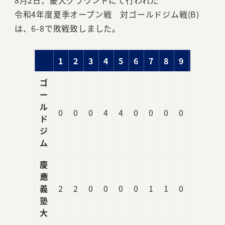
8月2日、慶大グラウンドにて行われた
令和4年度夏季オープン戦 対ゴールドジム戦(B)
は、6-8で敗戦致しました。
1
2
3
4
5
6
7
8
9
R
ゴ
ー
ル
0
0
0
4
4
0
0
0
0
8
ド
ジ
ム
慶
應
義
2
2
0
0
0
0
1
1
0
6
塾
大