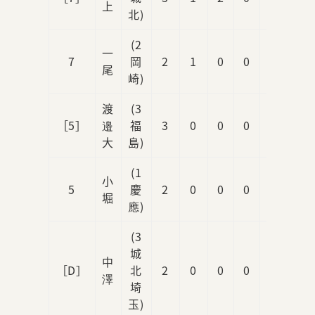
上
北)
(2
一
7
岡
2
1
0
0
0
尾
崎)
渡
(3
［5］
邉
福
3
0
0
0
0
大
島)
(1
小
5
慶
2
0
0
0
0
堀
應)
(3
城
中
［D］
北
2
0
0
0
0
澤
埼
玉)