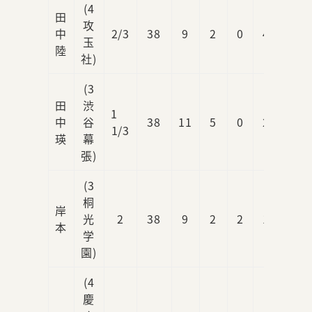
(4
田
攻
中
2/3
38
9
2
0
4
2
玉
陸
社)
(3
田
渋
1
中
谷
38
11
5
0
2
4
1/3
瑛
幕
張)
(3
桐
岸
光
2
38
9
2
2
1
0
本
学
園)
(4
慶