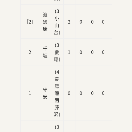
(3
渡
小
［2］
邊
2
0
0
0
0
山
康
台)
(3
千
2
慶
1
0
0
0
0
坂
應)
(4
慶
應
守
1
湘
0
0
0
0
1
安
南
藤
沢)
(3