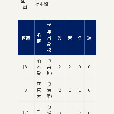
盗
橋本駿
塁
学
年
名
位置
出
打
安
点
振
球
前
身
校
橋
(3
［8］
本
巣
2
2
0
0
1
駿
鴨)
萩
(3
8
原
海
2
1
1
0
0
大
陽)
(3
村
［7］
城
3
1
2
0
0