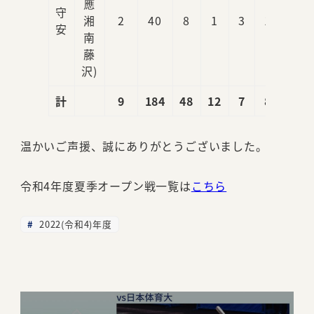
應
守
湘
2
40
8
1
3
1
0
安
南
藤
沢)
計
9
184
48
12
7
8
6
温かいご声援、誠にありがとうございました。
令和4年度夏季オープン戦一覧は
こちら
2022(令和4)年度