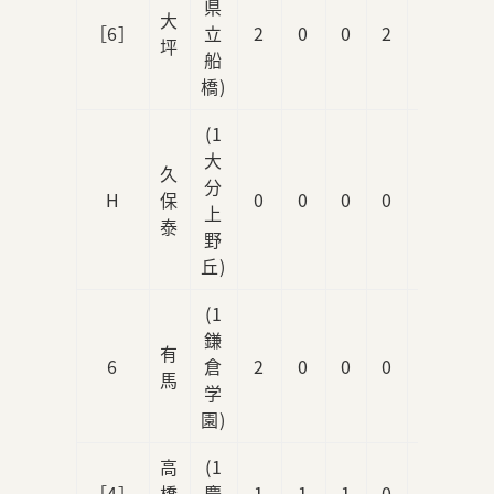
県
大
［6］
立
2
0
0
2
0
坪
船
橋)
(1
大
久
分
H
保
0
0
0
0
1
上
泰
野
丘)
(1
鎌
有
6
倉
2
0
0
0
0
馬
学
園)
高
(1
［4］
橋
慶
1
1
1
0
1