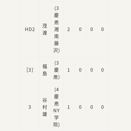
(3
慶
應
茂
HD2
湘
2
0
0
0
1
渡
南
藤
沢)
(3
福
［3］
慶
1
0
0
0
2
島
應)
(4
慶
谷
應
3
村
1
0
0
0
1
NY
雄
学
院)