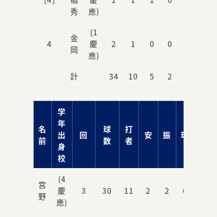
秀
應)
(1
金
4
慶
2
1
0
0
0
岡
應)
計
34
10
5
2
8
学
年
名
球
打
出
回
安
振
球
責
前
数
者
身
校
(4
宮
慶
3
30
11
2
2
0
0
野
應)