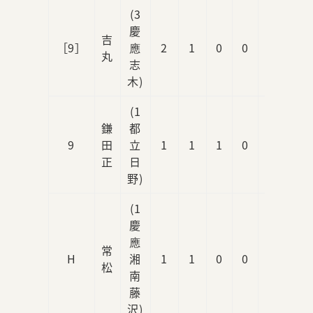
(3
慶
吉
［9］
應
2
1
0
0
0
丸
志
木)
(1
鎌
都
9
田
立
1
1
1
0
0
正
日
野)
(1
慶
應
常
H
湘
1
1
0
0
0
松
南
藤
沢)