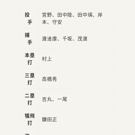
投
宮野、田中陸、田中瑛、岸
手
本、守安
捕
渡邊康、千坂、茂渡
手
本塁
村上
打
三塁
高橋秀
打
二塁
吉丸、一尾
打
犠飛
鎌田正
打