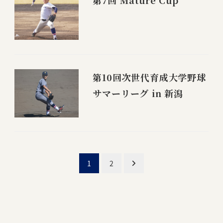
第10回次世代育成大学野球
サマーリーグ in 新潟
投
1
2
稿
ナ