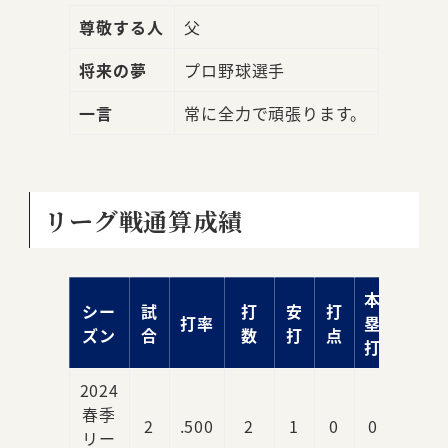
尊敬する人
父
将来の夢
プロ野球選手
一言
常に全力で頑張ります。
リーグ戦通算成績
本
シー
試
打
安
打
打率
塁
ズン
合
数
打
点
打
2024
春季
2
.500
2
1
0
0
リー