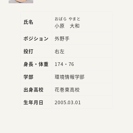
おばら やまと
氏名
小原 大和
ポジション
外野手
投打
右左
身長・体重
174・76
学部
環境情報学部
出身高校
花巻東高校
生年月日
2005.03.01