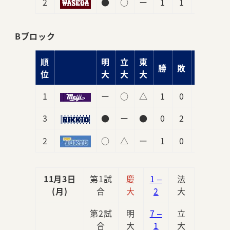
2
●
○
ー
1
1
0
.50
Bブロック
順
明
立
東
勝
敗
分
勝
位
大
大
大
1
ー
○
△
1
0
1
1.0
3
●
ー
●
0
2
0
.0
2
○
△
ー
1
0
1
1.0
11月3日
第1試
慶
1 –
法
(月)
合
大
2
大
第2試
明
7 –
立
合
大
1
大