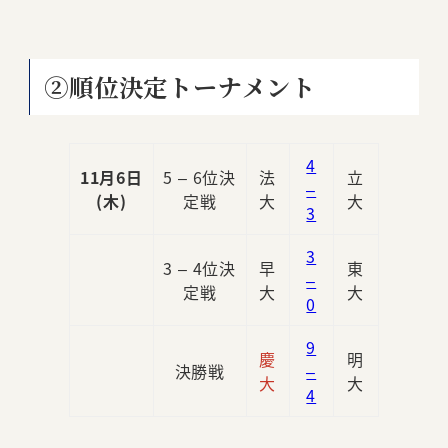
②順位決定トーナメント
4
11月6日
5 – 6位決
法
立
–
(木)
定戦
大
大
3
3
3 – 4位決
早
東
–
定戦
大
大
0
9
慶
明
決勝戦
–
大
大
4