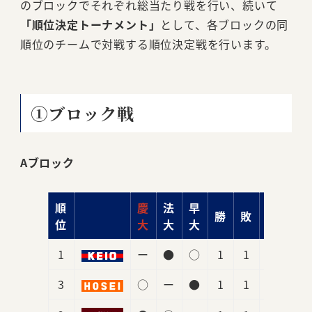
のブロックでそれぞれ総当たり戦を行い、続いて
「順位決定トーナメント」
として、各ブロックの同
順位のチームで対戦する順位決定戦を行います。
①ブロック戦
Aブロック
順
慶
法
早
勝
敗
分
勝
位
大
大
大
1
ー
●
○
1
1
0
.50
3
○
ー
●
1
1
0
.50