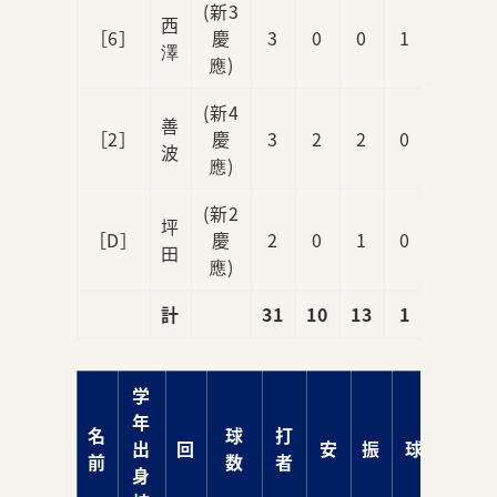
(新3
西
［6］
慶
3
0
0
1
2
澤
應)
(新4
善
［2］
慶
3
2
2
0
2
波
應)
(新2
坪
［D］
慶
2
0
1
0
3
田
應)
計
31
10
13
1
18
学
年
名
球
打
出
回
安
振
球
責
前
数
者
身