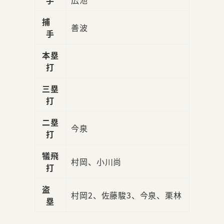
捕
善波
手
本塁
打
三塁
打
二塁
今泉
打
犠飛
村岡、小川尚
打
盗
村岡2、佐藤駿3、今泉、栗林
塁