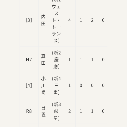
ウェ
ス
内
［3］
ト・
4
1
2
0
0
田
トー
ラン
ス)
(新2
真
H7
慶
1
1
1
0
1
田
應)
小
(新4
［4］
川
三
1
0
0
0
2
尚
重)
(新3
日
R8
岐
2
1
1
0
0
置
阜)