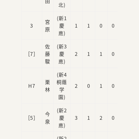
田
北)
(新1
宮
3
慶
1
1
0
0
0
原
應)
佐
(新3
［7］
藤
慶
2
1
1
0
2
駿
應)
(新4
栗
桐蔭
H7
2
0
1
0
0
林
学
園)
(新2
今
［5］
慶
3
1
2
0
3
泉
應)
(新2