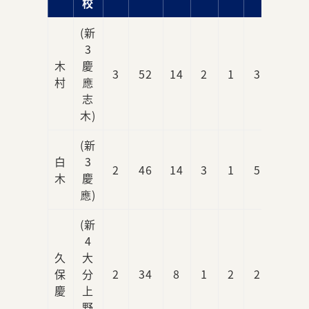
校
(新
3
木
慶
3
52
14
2
1
3
0
村
應
志
木)
(新
白
3
2
46
14
3
1
5
1
木
慶
應)
(新
4
久
大
保
分
2
34
8
1
2
2
0
慶
上
野