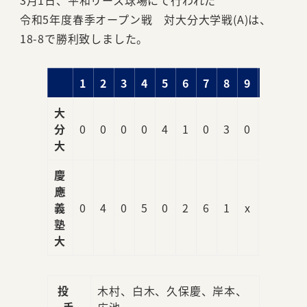
3月1日、平和リース球場にて行われた
令和5年度春季オープン戦 対大分大学戦(A)は、
18-8で勝利致しました。
1
2
3
4
5
6
7
8
9
R
大
分
0
0
0
0
4
1
0
3
0
8
大
慶
應
義
0
4
0
5
0
2
6
1
x
18
塾
大
投
木村、白木、久保慶、岸本、
手
広池