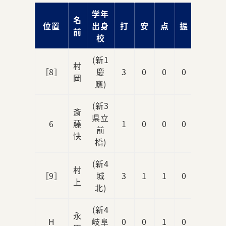
学年
名
位置
出身
打
安
点
振
球
前
校
(新1
村
［8］
慶
3
0
0
0
0
岡
應)
(新3
斎
県立
6
藤
1
0
0
0
1
前
快
橋)
(新4
村
［9］
城
3
1
1
0
1
上
北)
(新4
永
H
岐阜
0
0
1
0
1