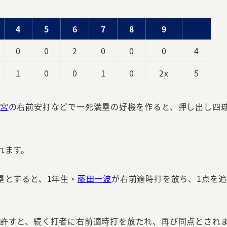
4
5
6
7
8
9
0
0
2
0
0
0
4
1
0
0
1
0
2x
5
宮
の右前安打などで一死満塁の好機を作ると、押し出し四
れます。
塁とすると、1年生・
藤田一波
が右前適時打を放ち、1点を
を許すと、続く打者に右前適時打を放たれ、再び同点とされ