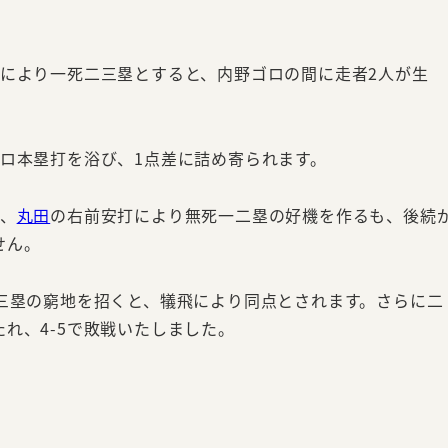
どにより一死二三塁とすると、内野ゴロの間に走者2人が生
ロ本塁打を浴び、1点差に詰め寄られます。
、
丸田
の右前安打により無死一二塁の好機を作るも、後続
せん。
三塁の窮地を招くと、犠飛により同点とされます。さらに二
れ、4-5で敗戦いたしました。
。