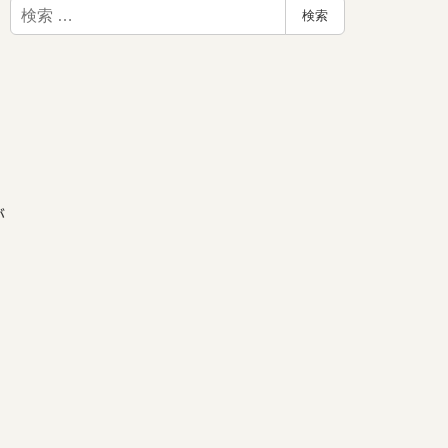
検
検索
索
が