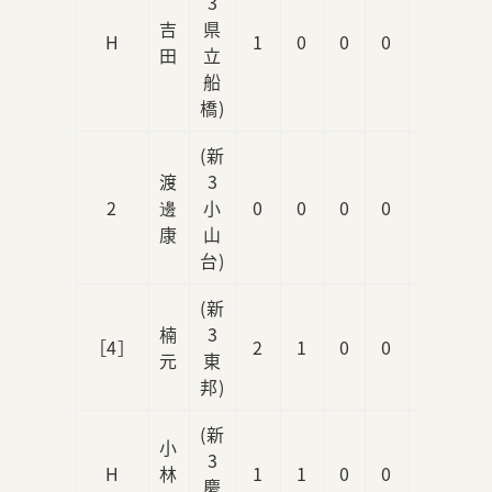
3
吉
県
H
1
0
0
0
0
田
立
船
橋)
(新
渡
3
2
邊
小
0
0
0
0
0
康
山
台)
(新
楠
3
［4］
2
1
0
0
0
元
東
邦)
(新
小
3
H
林
1
1
0
0
0
慶