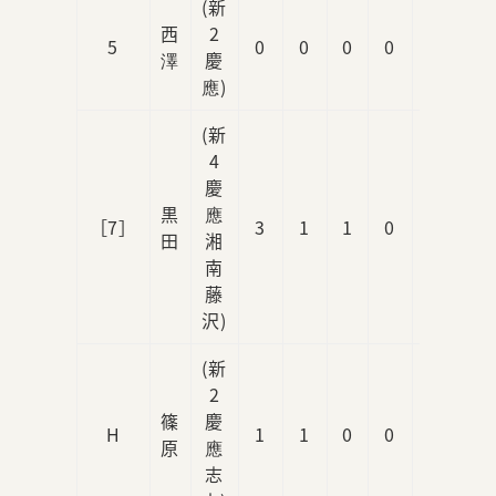
(新
西
2
5
0
0
0
0
0
澤
慶
應)
(新
4
慶
黒
應
［7］
3
1
1
0
0
田
湘
南
藤
沢)
(新
2
篠
慶
H
1
1
0
0
0
原
應
志