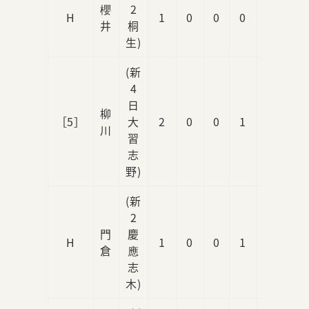
櫻
2
H
1
0
0
0
0
井
桐
生)
(新
4
日
柳
［5］
大
2
0
0
1
0
川
習
志
野)
(新
2
門
慶
H
1
0
0
1
0
倉
應
志
木)