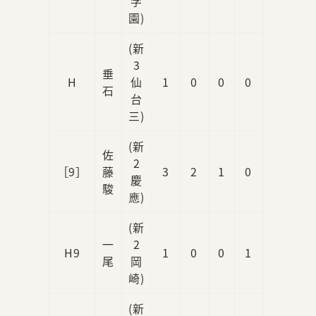
学
園)
(新
3
垂
H
仙
1
0
0
0
0
石
台
三)
(新
佐
2
［9］
藤
3
2
1
0
0
慶
駿
應)
(新
一
2
H9
1
0
0
1
0
尾
岡
崎)
(新