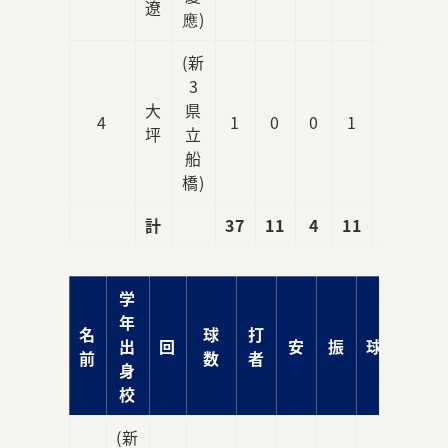
遼
應)
(新
3
大
県
4
1
0
0
1
0
坪
立
船
橋)
計
37
11
4
11
0
学
年
名
球
打
出
回
安
振
球
責
前
数
者
身
校
(新