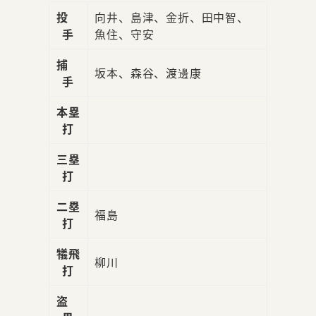
投
向井、島津、金折、田中智、
手
魚住、守安
捕
坂本、森谷、渡邊康
手
本塁
打
三塁
打
二塁
福島
打
犠飛
柳川
打
盗