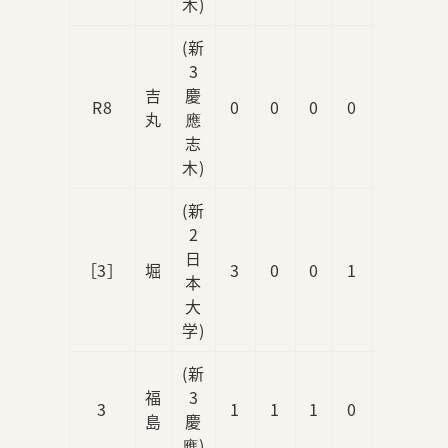
木)
(新
3
吉
慶
R8
0
0
0
0
0
丸
應
志
木)
(新
2
日
［3］
堀
3
0
0
1
0
本
大
学)
(新
福
3
3
1
1
1
0
0
島
慶
應)