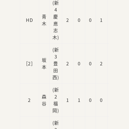
(新
4
青
慶
HD
2
0
0
1
0
木
應
志
木)
(新
3
坂
［2］
豊
2
0
0
2
0
本
田
西)
(新
森
2
2
1
1
0
0
0
谷
福
岡)
(新