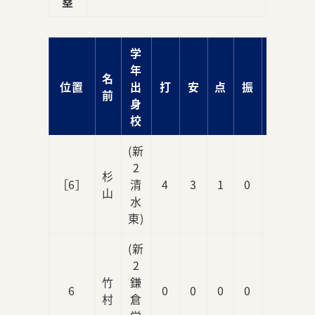
塁
学
年
名
位置
出
打
安
点
振
球
前
身
校
(新
2
杉
［6］
清
4
3
1
0
0
山
水
東)
(新
2
竹
鎌
6
0
0
0
0
0
村
倉