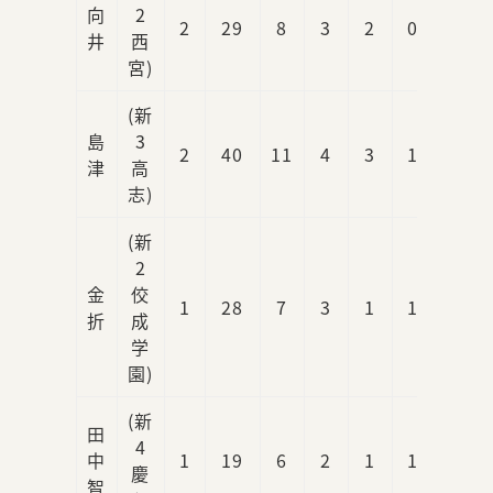
向
2
2
29
8
3
2
0
1
井
西
宮)
(新
島
3
2
40
11
4
3
1
2
津
高
志)
(新
2
金
佼
1
28
7
3
1
1
3
折
成
学
園)
(新
田
4
中
1
19
6
2
1
1
1
慶
智