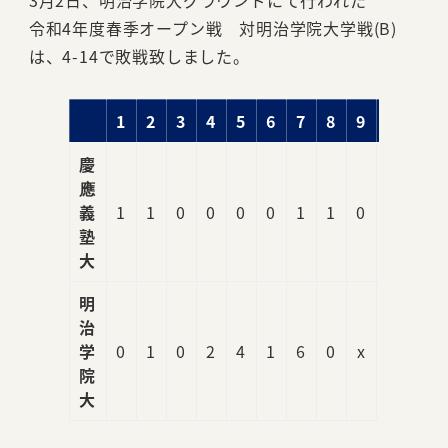
3月2日、明治学院大グラウンドにて行われた
令和4年度春季オープン戦 対明治学院大学戦(B)
は、4-14で敗戦致しました。
1
2
3
4
5
6
7
8
9
R
慶
應
義
1
1
0
0
0
0
1
1
0
4
塾
大
明
治
学
0
1
0
2
4
1
6
0
x
14
院
大