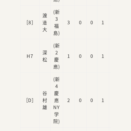
(新
渡
3
［8］
邉
3
0
0
1
0
福
大
島)
(新
深
2
H7
1
0
0
1
0
松
慶
應)
(新
4
谷
慶
［D］
村
應
2
0
0
1
0
雄
NY
学
院)