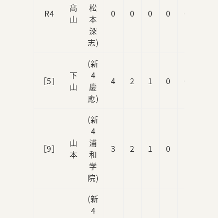
髙
松
R4
0
0
0
0
0
山
本
深
志)
(新
下
4
［5］
4
2
1
0
0
山
慶
應)
(新
4
山
浦
［9］
3
2
1
0
1
本
和
学
院)
(新
4