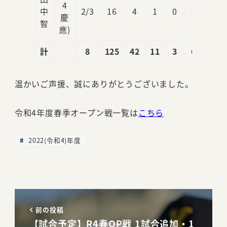
4
中
2/3
16
4
1
0
1
0
慶
智
應)
計
8
125
42
11
3
6
4
温かいご声援、誠にありがとうございました。
令和4年度春季オープン戦一覧は
こちら
2022(令和4)年度
前の投稿
【試合予定】R4春OP戦 1試合追加・1