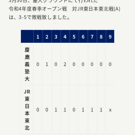
3月30日、慶大グラウンドにて行われた
令和4年度春季オープン戦 対JR東日本東北戦(A)
は、3-5で敗戦致しました。
1
2
3
4
5
6
7
8
9
R
慶
應
義
0
1
0
2
0
0
0
0
0
3
塾
大
JR
東
日
0
0
1
1
0
1
1
1
x
5
本
東
北