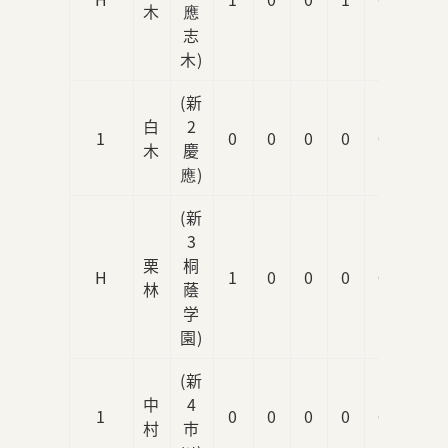
木
應
志
木)
(新
白
2
1
0
0
0
0
0
木
慶
應)
(新
3
栗
桐
H
1
0
0
0
0
林
蔭
学
園)
(新
中
4
1
0
0
0
0
0
村
市