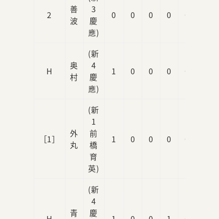
善
3
2
0
0
0
0
0
波
慶
應)
(新
奥
4
H
1
0
0
0
0
村
慶
應)
(新
1
外
前
［1］
1
0
0
0
0
丸
橋
育
英)
(新
4
青
慶
H
1
0
0
1
0