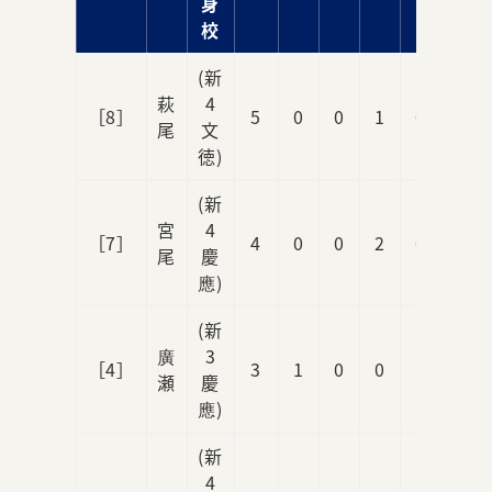
身
校
(新
萩
4
［8］
5
0
0
1
0
尾
文
徳)
(新
宮
4
［7］
4
0
0
2
0
尾
慶
應)
(新
廣
3
［4］
3
1
0
0
1
瀬
慶
應)
(新
4