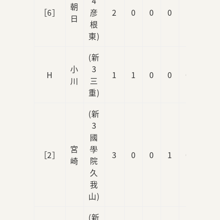
4
朝
［6］
彦
2
0
0
0
1
日
根
東)
(新
小
3
H
1
1
0
0
0
川
三
重)
(新
3
國
宮
學
［2］
3
0
0
1
0
崎
院
久
我
山)
(新