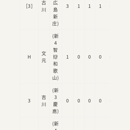
古
広
［3］
3
1
1
1
0
川
島
新
庄)
(新
4
智
文
H
辯
1
0
0
0
0
元
和
歌
山)
(新
吉
3
3
0
0
0
0
0
川
慶
應)
(新