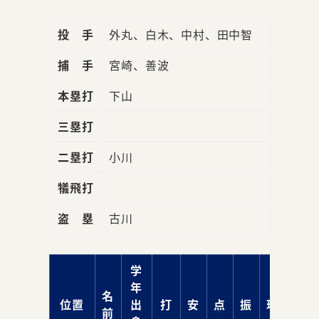
投 手
外丸、白木、中村、田中智
捕 手
宮崎、善波
本塁打
下山
三塁打
二塁打
小川
犠飛打
盗 塁
古川
学
年
名
位置
出
打
安
点
振
球
前