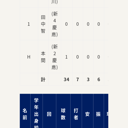
川)
(新
田
4
1
中
0
0
0
0
0
慶
智
應)
(新
本
2
H
1
0
0
0
0
間
慶
應)
計
34
7
3
6
3
学
年
名
球
打
出
回
安
振
球
責
前
数
者
身
校