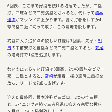
6回表、ここまで好投を続ける増居でしたが、二塁
打、四球などで二死満塁とされると、代わって
橋本
達弥
がマウンドに上がります。続く打者をわずか4
球で空三振に切って取り、この窮地を脱します。
終盤に入り追加点の欲しい打線は7回裏、先頭・
朝
日
の中前安打と盗塁などで二死二塁とすると、
萩尾
の適時打で1点を追加します。
勢いの止まらない打線は8回裏、2つの四球などで一
死一二塁とすると、
宮崎
が走者一掃の適時二塁打を
放ち、リードを7点に広げます。
迎えた最終回、橋本達弥が三ゴロ、2つの空三振
と、3イニング連続で三者凡退に抑える完璧な投球
を見せ、7-0で勝利致しました。