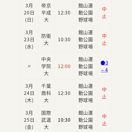
3月
帝京
館山運
中
20日
平成
12:30
動公園
止
(日)
大
野球場
3月
館山運
防衛
中
23日
10:30
動公園
大
止
(水)
野球場
中央
館山運
●3
〃
学院
12:00
動公園
– 4
大
野球場
3月
千葉
館山運
中
24日
商科
12:30
動公園
止
(木)
大
野球場
3月
国際
館山運
中
25日
武道
10:30
動公園
止
(金)
大
野球場