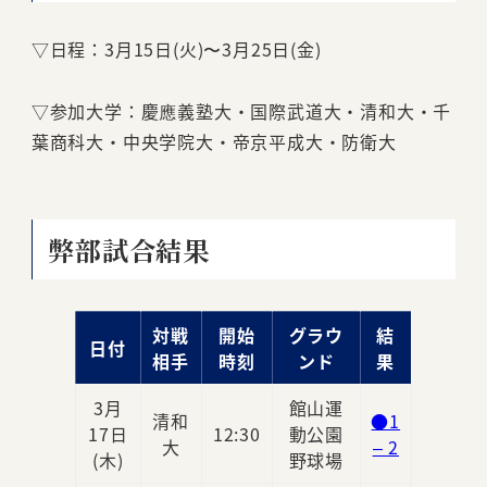
▽日程：3月15日(火)〜3月25日(金)
▽参加大学：慶應義塾大・国際武道大・清和大・千
葉商科大・中央学院大・帝京平成大・防衛大
弊部試合結果
対戦
開始
グラウ
結
日付
相手
時刻
ンド
果
3月
館山運
清和
●1
17日
12:30
動公園
大
– 2
(木)
野球場