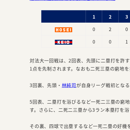
1
2
3
0
2
0
0
0
1
対法大一回戦は、2回表、先頭に二塁打を許
1点を先制されます。なおも二死三塁の窮地を
3回裏、先頭・
林純司
が自身リーグ戦初となる
5回表、二塁打を浴びるなど一死二三塁の窮
す。さらに、二死二三塁から3ラン本塁打を浴
その裏、四球で出塁するなど一死二塁の好機