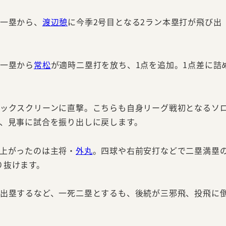
一塁から、
渡辺憩
に今季2号目となる2ラン本塁打が飛び出
死一塁から
常松
が適時二塁打を放ち、1点を追加。1点差に詰
ックスクリーンに直撃。こちらも自身リーグ戦初となるソ
ら、見事に試合を振り出しに戻します。
に上がったのは主将・
外丸
。四球や右前安打などで二塁満塁
り抜けます。
出塁するなど、一死二塁とするも、後続が三邪飛、投飛に