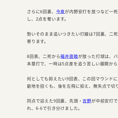
さらに6回裏、
今泉
が内野安打を放つなど一死
し、2点を奪います。
勢いそのまま追いつきたい打線は7回裏、二
寄ります。
8回表、二死から
福井直睦
が放った打球は、バ
本塁打で、一時は5点差を追う苦しい展開か
何としても抑えたい9回表、この回マウンド
窮地を招くも、後を左飛に抑え、無失点で切
同点で迎えた9回裏、先頭・
吉野
が中前安打で
れ、6-6で引き分けました。