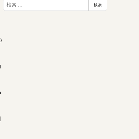
検
検索
索
め
ロ
の
倒