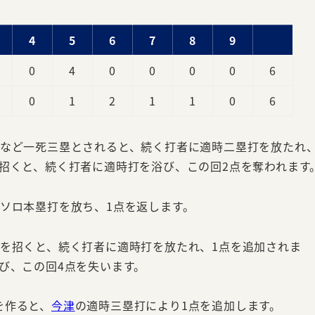
4
5
6
7
8
9
0
4
0
0
0
0
6
0
1
2
1
1
0
6
すなど一死三塁とされると、続く打者に適時二塁打を放たれ
招くと、続く打者に適時打を浴び、この回2点を奪われます
ソロ本塁打を放ち、1点を返します。
地を招くと、続く打者に適時打を放たれ、1点を追加されま
び、この回4点を失います。
を作ると、
今津
の適時三塁打により1点を追加します。